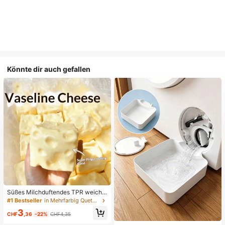
Könnte dir auch gefallen
Süßes Milchduftendes TPR weiche
s quetschbares Dumpling-förmiges
#1 Bestseller
in Mehrfarbig Quetschspielzeug für Teenager
Stressabbau-Spielzeug, 5cm niedli
3
ches lustiges Quetsch-Stressabbau
CHF
,36
-22%
CHF4,35
-Ornament, modisches praktisches