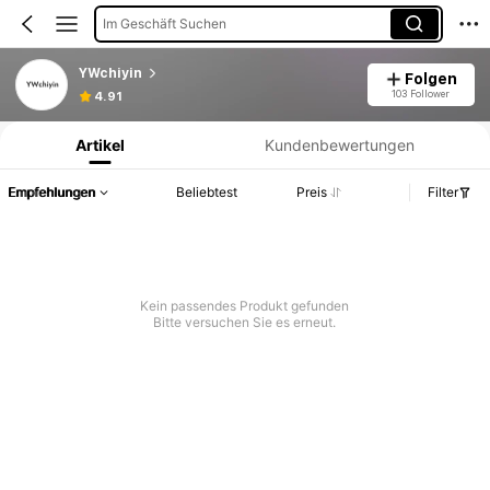
Im Geschäft Suchen
YWchiyin
Folgen
Produktinformation: Preisangabe, Verkaufs- und Lagerbestandsdetails.
103 Follower
4.91
Artikel
Kundenbewertungen
Empfehlungen
Beliebtest
Preis
Filter
Kein passendes Produkt gefunden
Bitte versuchen Sie es erneut.