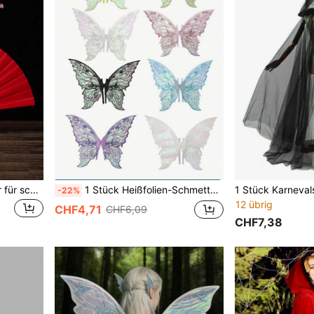
Einfarbiger faltbarer Fächer für schlichte Casual Valentinstag, Sommer, Urlaub, Camping, Reise-Essentials
1 Stück Heißfolien-Schmetterlings-Feenflügel, geeignet für alle Arten von Festpartys, Cosplay-Requisiten, Musikfestivals, Halloween
-22%
12 übrig
CHF4,71
CHF6,09
CHF7,38