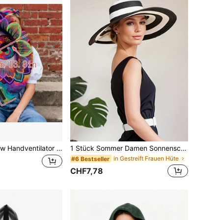
1 Stück Neon Glow Handventilator - 3D Farbillusion Augen & Mandala Design, faltbarer Zauberventilator mit leuchtendem Zentrum, geeignet für Pride Festivals & Bühnenauftritte (Batterien nicht enthalten), Reiseessentiell, Camping
1 Stück Sommer Damen Sonnenschutzhut mit schwarzen und weißen dicken Streifen, entlang des Strandes Strohhut Sonnenschutz
in Gestreift Frauen Hüte
#6 Bestseller
CHF7,78