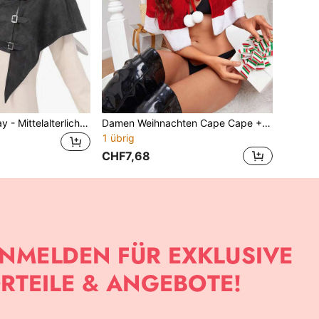
Halloween Cosplay - Mittelalterliches Mönchskostüm, Mönchskutte, Zauberer Outfit, Priester Kostüm - COS Kostüm, Bühnenkostüm
Damen Weihnachten Cape Cape + Hut Weihnachten Kanarienvogel Mantel Party Performance Cape
1 übrig
CHF7,68