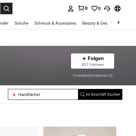
0
0
ess Enter to select.
inder
Schuhe
Schmuck & Accessoires
Beauty & Gesundheit
Gro
Folgen
837 Follower
Produktinformationen
Damen Strohhut
Frauen Hosen Kette
Handfächer
Im Geschäft Suchen