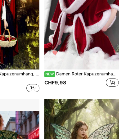
1 Stück Spitzen-Kapuzenumhang, Halloween Hexen Kostüm Spitzen Umhang, Weihnachts Vampir Cosplay Maskenball Umhang
Damen Roter Kapuzenumhang mit Hasenohren, süßer Weihnachtsmann Schal Umhang, Plüsch kleiner Umhang, geeignet für Weihnachts Cosplay Party
NEW
CHF9,98