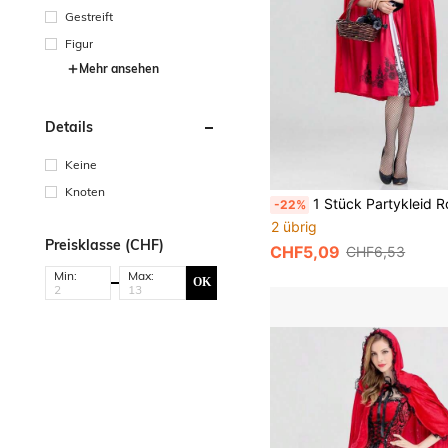
Gestreift
Figur
Mehr ansehen
Details
Keine
Knoten
1 Stück Partykleid Rotkäppchen Umhang Rote Märchenprinzessin Umhang Kostüm Kostümparty geeignet für alle Arten von Feier
-22%
2 übrig
Preisklasse (CHF)
CHF5,09
CHF6,53
Min:
Max:
OK