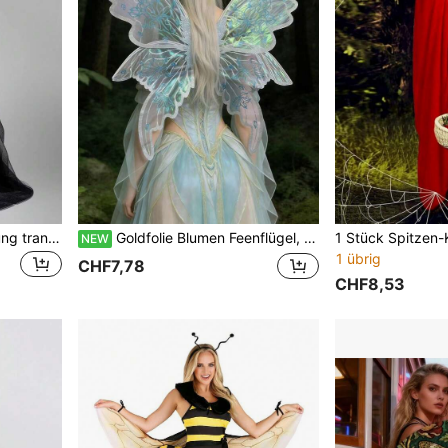
1 Stück Partykleid Aufführung transparentes Tüll-See-Durch-Rock Hochzeitskleid Ballett Party Cocktailkleid
Goldfolie Blumen Feenflügel, geeignet für Halloween, Weihnachten, Karneval, Party, Bühnenaufführung Kostümzubehör, 7 Farben erhältlich, Outdoor Fotografie Requisiten
NEW
1 übrig
CHF7,78
CHF8,53