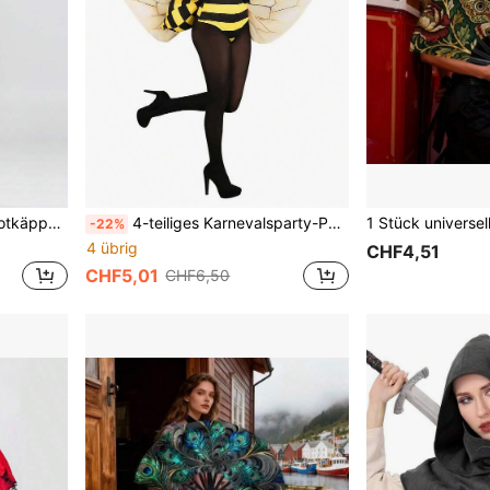
tags-Kostümen wie Halloween, Weihnachten
4-teiliges Karnevalsparty-Performance-Kostüm, Weihnachtsthema, geeignet für verschiedene Feiertags-Rollenspiele, Erwachsenen-Party-Outfit, mit Bienenflügeln, Cosplay-Kostüm
-22%
4 übrig
CHF4,51
CHF5,01
CHF6,50