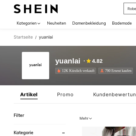
Jump
Use up 
Kategorien
Neuheiten
Damenbekleidung
Bademode
Startseite
yuanlai
/
yuanlai
4.82
12K Kürzlich verkauft
790 Erneut kaufen
Artikel
Promo
Kundenbewertu
Filter
Mehr
Kategorie