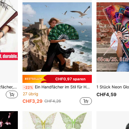
CHF0,97 sparen
1 Stück 10-Zoll Vintage Faltfächer, chinesischer Stil Hanfu Fotografie Requisite
Ein Handfächer im Stil für Herren und Damen - mit einem leuchtend grünen Muster mit Augenflecken, ein leichter und tragbarer Kühlventilator, geeignet für Karnevals, Weihnachtsfeiern und Outdoor-Aktivitäten - ein modisches und praktisches Accessoire (aus Polyesterfaser/Nylon), Sommer, Feiertage, Festival
-22%
27 übrig
CHF4,59
CHF3,29
CHF4,26