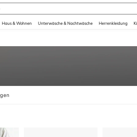
suit Damen
and down arrow keys to navigate search Zuletzt gesucht and Suche und Finde. Pr
Haus & Wohnen
Unterwäsche & Nachtwäsche
Herrenkleidung
K
ngen