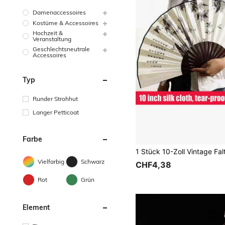
Damenaccessoires
Kostüme & Accessoires
Hochzeit &
Veranstaltung
Geschlechtsneutrale
Accessoires
Typ
Runder Strohhut
Langer Petticoat
Farbe
Vielfarbig
Schwarz
CHF4,38
Rot
Grün
Element