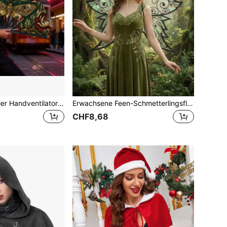
1 Stück universeller Handventilator für Männer und Frauen - viktorianisches Retro-Motten-/Blumenmuster, tragbarer Kühlventilator, geeignet für den täglichen Gebrauch, Outdoor und im Büro - elegantes dekoratives Accessoire für Hochzeiten und Partys, auch ein stilvoller Begleiter.
Erwachsene Feen-Schmetterlingsflügel Rücken-Dekoration Feiertags-Party-Kostüm Goldfolie Schmetterlingsflügel
CHF8,68