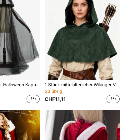
1 Stück Karnevals-Halloween Kapuzenumhang Todesfee Netz Langer Umhang Ballkleid
1 Stück mittelalterlicher Wikinger Vintage grüner & schwarzer Ritter Krieger Kapuzenmantel, Halloween Karneval Bühne Cosplay Renaissance Krieger einfarbig Polyester
23 übrig
CHF11,11