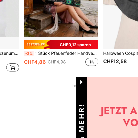
CHF0,12 sparen
Halloween Rollenspiel, Kapuzenumhang, Vampirumhang, gerüschter Krawattenschal, Rotkäppchen, Halloween Weihnachts Cosplay, geeignet für alle Arten von Festen, Partys, Fantasie Umhang
1 Stück Pfauenfeder Handventilator, hochwertiges luxuriöses Material, geeignet für Karnevals, Festivals, Geschenke für Freunde und Musikliebhaber, vielseitig einsetzbar für Festivals und den täglichen Gebrauch, Reiseessentiell, Camping
-2%
CHF12,58
CHF4,86
CHF4,98
1
Insgesamt 1 Seiten