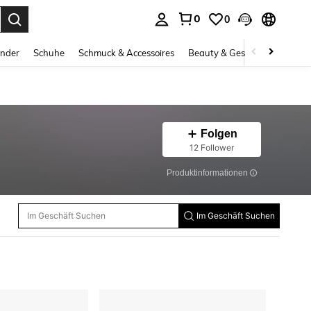
0
0
ess Enter to select.
inder
Schuhe
Schmuck & Accessoires
Beauty & Gesundheit
Gro
Folgen
12 Follower
Produktinformationen
Im Geschäft Suchen