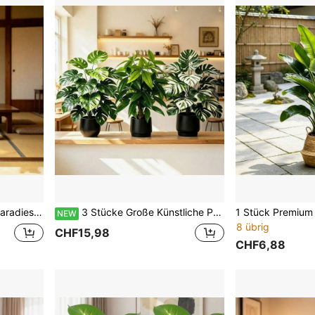
liche Grünpflanze Landschaftsdekoration, realistische Blätter, hochwertiger Kunststoff, Gartendekoration, langanhaltendes Grün
3 Stücke Große Künstliche Palme - Insgesamt 36 Große Blätter, Wartungsfreie Breite Blätter Tropischer Regenwald Dekorativer Baum Für Außenbereich, Ganzjährig Innen-/Außenbereich Topfpflanze, Hochzeit, Hotel, Garten, Hof Nordischer Stil Künstlicher Baum, Oktoberfest, Bastille Tag, Großeltern Tag, Thanksgiving, Weihnachtsdekoration, Moderne Grüne Blatt Boden Display Fotografie Requisite
NEW
8 übrig
CHF15,98
CHF6,88