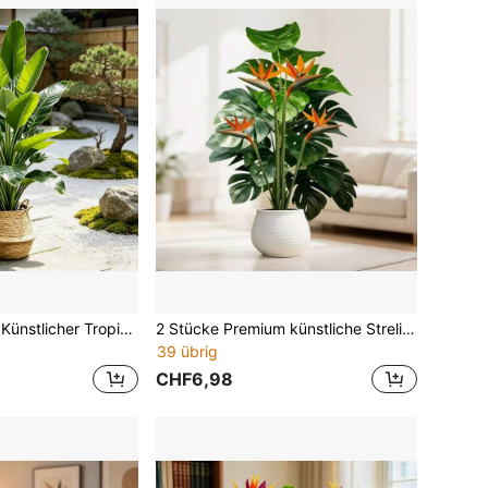
1 Stück Premium Künstlicher Tropischer Regenwald Bananenbaum mit Sonnenuntergang Rot Vogel Akzenten, geeignet für Innen-/Außenbereich, Terrasse, Veranda, Hochzeit, Feiertage (Thanksgiving, Weihnachten, Halloween) Dekoration, langanhaltende Schönheit und angenehme Atmosphäre zur Aufwertung Ihres Raumes und Glücksbringer. Moderner minimalistischer künstlicher Grün Landschaftsdekoration, realistische Blätter, hochwertiger Kunststoff, Gartendekoration, ewiges Grün
2 Stücke Premium künstliche Strelitzien-Pflanzen - tropischer Regenwald simulierter Monstera-Baum mit sonnenrotfarbenen Vogel-Akzenten, geeignet für Innen-/Außenbereich, Terrasse, Veranda, Hochzeit, Feiertagsdekoration (Erntedankfest, Weihnachten, Halloween), langanhaltende Schönheit und angenehme Atmosphäre zur Aufwertung Ihres Raumes und zur Glücksbringung. Moderne minimalistische künstliche Grünpflanzen - Landschaftsdekoration, realistische Blätter, hochwertiger Kunststoff, Gartendekoration, langanhaltendes Immergrün
39 übrig
CHF6,98