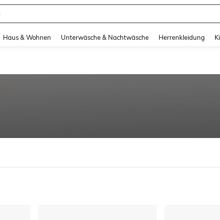
e
and down arrow keys to navigate search Zuletzt gesucht and Suche und Finde. Pr
Haus & Wohnen
Unterwäsche & Nachtwäsche
Herrenkleidung
K