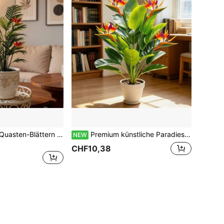
Kombination aus Quasten-Blättern und Paradiesvogelblume - künstliches Außengrün, realistisches dichtes Laub | Geeignet für Innen- und Außenbereiche wie Büro, Balkon, Hochzeit, Party, Hof, Pool und Gartendekoration | Ideal für Landschaftsgestaltung an Feiertagen wie Valentinstag, Eid, St. Patrick's Day, Neujahr, Vatertag, Muttertag, Geburtstag | Tropische Pflanze, künstlicher Palmbaum, wartungsfrei, Topf nicht enthalten
Premium künstliche Paradiesvogel-Pflanze tropischer Regenwald simulierter Bananenbaum mit sonnenroten Vogelakzenten, geeignet für Innen-/Außenbereich, Terrasse, Veranda, Hochzeit, Feiertagsdekoration (Erntedankfest, Weihnachten, Halloween), langanhaltende Schönheit und angenehme Atmosphäre zur Aufwertung Ihres Raumes und zum Glücksbringen. Moderne minimalistische künstliche Grünpflanze Landschaftsdekoration, realistische Blätter, hochwertiger Kunststoff, Gartendekoration, langanhaltendes Grün
NEW
CHF10,38