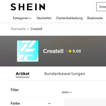
Rob
Use up 
Kategorien
Neuheiten
Damenbekleidung
Bademode
Startseite
Createll
/
Createll
5.00
Artikel
Kundenbewertungen
Filter
Mehr
Farbe