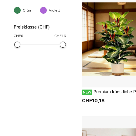
Grün
Violett
Preisklasse (CHF)
CHF
6
CHF
16
Premium künstliche Paradiesvogelpflanze tropische Regenwald-simulierte Grünpflanze mit sonnenroten Vogelakzenten, geeignet für Innen-/Außenbereich, Terrasse, Veranda, Hochzeit, Feiertagsdekoration (Thanksgiving, Weihnachten, Halloween), langanhaltende Schönheit und angenehme Atmosphäre zur Aufwertung Ihres Raumes und Glücksbringer. Moderne minimalistische künst
NEW
CHF10,18