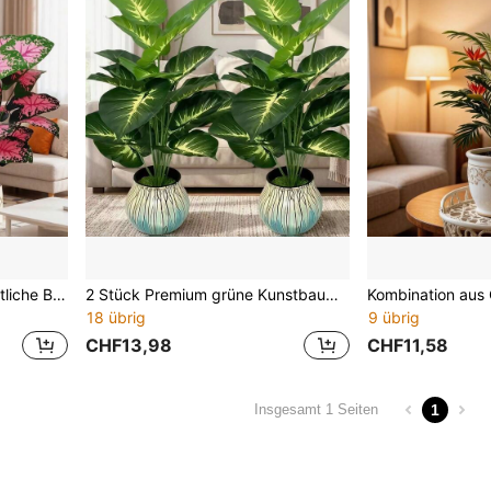
2 Stücke hochwertige künstliche Baum-Pflanzen Violett-Pfauenholz, große Blätter - realistische tropische Boden-Dekoration, schwarzer mit Laub, pflegeleichte Kunststoff-Pflanzen für Innenräume, geeignet für Zuhause, Büro, Hochzeit, Party - tiefviolett und schwarz, Einweihungs-/Gedenktag, Unabhängigkeitstag, Vatertag, Muttertag, Hochzeitsgeschenk, keine Pflege, kein Topf erforderlich, künstliche Baum-Dekoration, künstliche Pflanzen für Heimdekoration
2 Stück Premium grüne Kunstbaum-Pflanzen, große Blätter - realistische tropische Boden-Dekoration, schwarzer mit Laub, pflegeleichte, langanhaltend Kunststoff-Zimmerpflanzen, geeignet für Zuhause, Büro, Hochzeit, Party - tiefviolett und schwarz Einweihungs-/Gedenktag, Unabhängigkeitstag, Vatertag, Muttertag, Hochzeitsgeschenk, keine Pflege, kein Topf erforderlich, künstliche Baumdekoration, künstliche Pflanzen für Heimdekoration
18 übrig
9 übrig
CHF13,98
CHF11,58
1
Insgesamt 1 Seiten