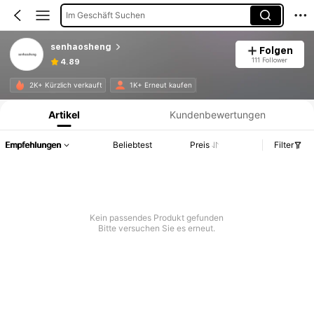
Im Geschäft Suchen
senhaosheng
Folgen
111 Follower
4.89
Produktinformation: Preisangabe, Verkaufs- und Lagerbestandsdetails.
2K+ Kürzlich verkauft
1K+ Erneut kaufen
Artikel
Kundenbewertungen
Empfehlungen
Beliebtest
Preis
Filter
Kein passendes Produkt gefunden
Bitte versuchen Sie es erneut.