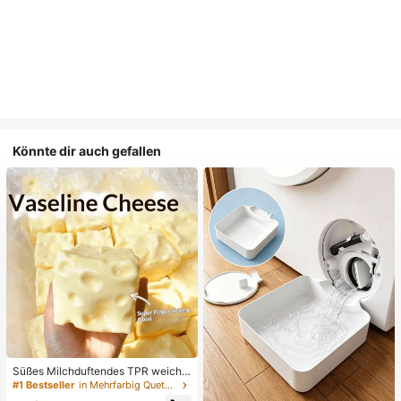
Könnte dir auch gefallen
Süßes Milchduftendes TPR weiche
s quetschbares Dumpling-förmiges
#1 Bestseller
in Mehrfarbig Quetschspielzeug für Teenager
Stressabbau-Spielzeug, 5cm niedli