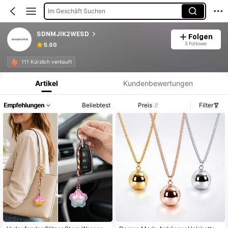
Im Geschäft Suchen
SDNMJIK2WESD
Folgen
3 Follower
5.00
Produktinformation: Preisangabe, Verkaufs- und Lagerbestandsdetails.
111 Kürzlich verkauft
Artikel
Kundenbewertungen
Empfehlungen
Beliebtest
Preis
Filter