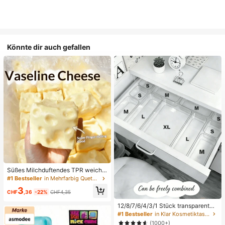
Könnte dir auch gefallen
Süßes Milchduftendes TPR weiche
s quetschbares Dumpling-förmiges
#1 Bestseller
in Mehrfarbig Quetschspielzeug für Teenager
Stressabbau-Spielzeug, 5cm niedli
3
ches lustiges Quetsch-Stressabbau
CHF
,36
-22%
CHF4,35
-Ornament, modisches praktisches
Geschenk, geeignet für Geburtstag,
12/8/7/6/4/3/1 Stück transparente
Ostern, Halloween, Weihnachten un
Desktop-Schubladen-Aufbewahru
#1 Bestseller
in Klar Kosmetiktaschen & -koffer
d verschiedene Partygeschenke, st
ngsbox, geeignet zum Organisieren
(1000+)