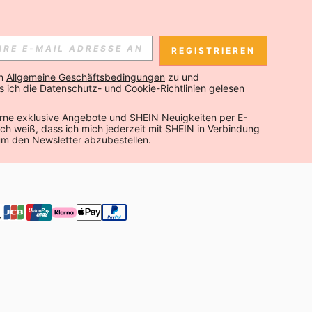
SLETTER ANMELDEST, KANNST DU DIE NEUESTEN TRENDS VOR
NNST DICH JEDERZEIT ABMELDEN).
REGISTRIEREN
Abonnieren
n 
Allgemeine Geschäftsbedingungen
 zu und 
 ich die 
Datenschutz- und Cookie-Richtlinien
 gelesen 
Abonnieren
rne exklusive Angebote und SHEIN Neuigkeiten per E-
 Ich weiß, dass ich mich jederzeit mit SHEIN in Verbindung 
Abonnieren
um den Newsletter abzubestellen.