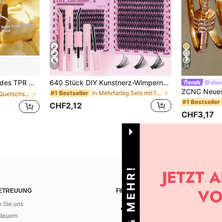
7
24
rtstag, Ostern, Halloween, Weihnachten und verschiedene Partygeschenke, stimmungsaufhellend
640 Stück DIY Kunstnerz-Wimpernbüschel, D-Curl, voluminös und flauschig, 8-16mm gemischte Länge, geeignet für alle Make-up-Looks. Kleber, Entferner, Pinzette je nach Bedarf erhältlich. Leicht, wiederverwendbar und kosteneffizient, geeignet für Anfänger, anwendbar für verschiedene Anlässe, schön
zhen
in Mehrfarbig Sets mit falschen Wimpern und Kleber
#1 Bestseller
in Mehrfarbig Quetschspielzeug für Teenager
#1 Bestseller
CHF2,12
CHF3,17
ETREUUNG
FINDEN SIE UNS AUF
n Sie uns
teuern