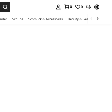
0
0
ess Enter to select.
inder
Schuhe
Schmuck & Accessoires
Beauty & Gesundheit
Gro