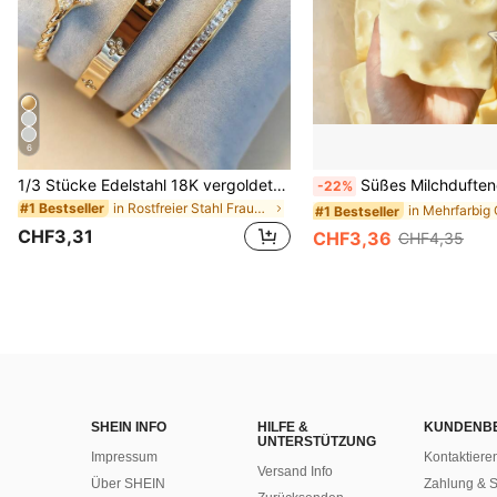
6
1/3 Stücke Edelstahl 18K vergoldetes Kleeblatt Kristall Armband Set, verdrehtes 14K vergoldetes Kupfer Zirkonia Kleeblatt offenes Manschetten Armband, modisches Damen Armband Set für den täglichen Gebrauch, Urlaubsgeschenk, ästhetisch
Süßes Milchduftendes TPR weiches quetschbares Dumpling-förmiges Stressabbau-Spielzeug, 5cm niedliches lustiges Quetsch-Stressabbau-Ornament, modisches praktisches Geschenk, geeignet für Gebu
-22%
in Rostfreier Stahl Frauen-Schmuck-Sets
#1 Bestseller
#1 Bestseller
CHF3,31
CHF3,36
CHF4,35
SHEIN INFO
HILFE &
KUNDENB
UNTERSTÜTZUNG
Impressum
Kontaktiere
Versand Info
Über SHEIN
Zahlung & S