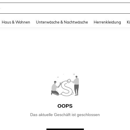
e
and down arrow keys to navigate search Zuletzt gesucht and Suche und Finde. Pr
Haus & Wohnen
Unterwäsche & Nachtwäsche
Herrenkleidung
K
OOPS
Das aktuelle Geschäft ist geschlossen