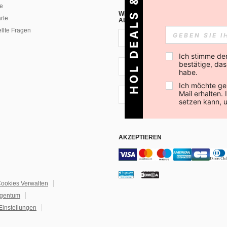
HOL DEALS & MEHR!
e
WENN DU DICH FÜR UNSEREN NEW
rte
ALLEN ANDEREN ERFAHREN (DU KA
ellte Fragen
Ich stimme de
bestätige, dass
CH + 41
habe.
Ich möchte ge
Mail erhalten.
CH + 41
setzen kann, 
AKZEPTIEREN
ookies Verwalten
igentum
Einstellungen