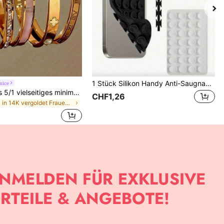
1 Stück Silikon Handy Anti-Saugnapf, 28 Stück Silikon Saugnäpfe (selbstklebende Saugnapf-Pads), Handy Anti-Aufkleber, Handy Powerbank Saugnapf-Pad (kompatibel mit iPhone, Android Handys), Geburtstagsgeschenk, Handyhalter für Familie/Freunde, Handy-Ständer, Handy-Zubehör
nice
ZCNC Neues 5/1 vielseitiges minimalistisches modisches elegantes luxuriöses Sternen-Glitzer-Armband für Frauen, hochwertiges Titanstahl-Armband, Geschenk für sie
CHF1,26
in 14K vergoldet Frauen Armbänder
APP