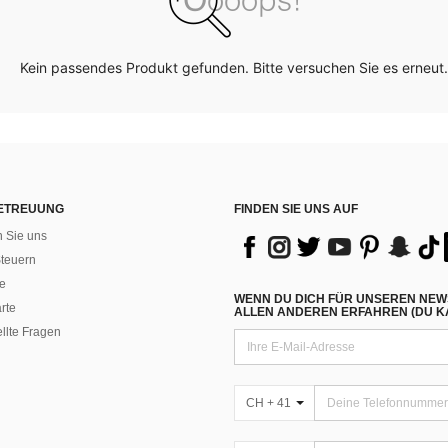
Kein passendes Produkt gefunden. Bitte versuchen Sie es erneut.
ETREUUNG
FINDEN SIE UNS AUF
n Sie uns
teuern
e
WENN DU DICH FÜR UNSEREN NEW
rte
ALLEN ANDEREN ERFAHREN (DU KA
ellte Fragen
CH + 41