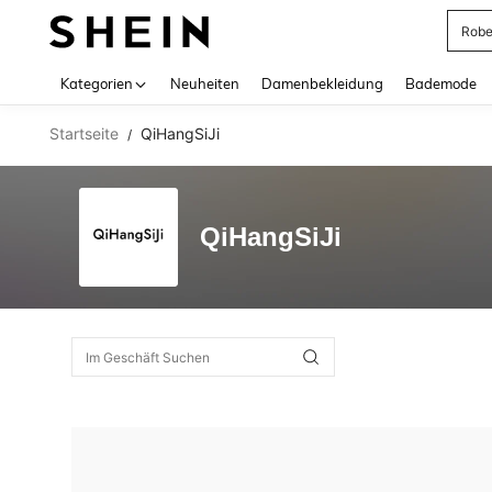
Rob
Use up 
Kategorien
Neuheiten
Damenbekleidung
Bademode
Startseite
QiHangSiJi
/
QiHangSiJi