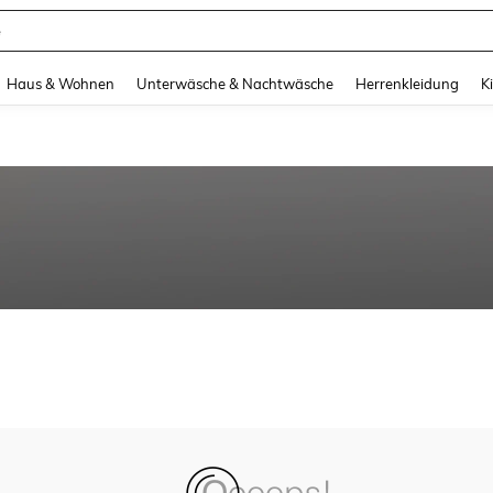
e
and down arrow keys to navigate search Zuletzt gesucht and Suche und Finde. Pr
Haus & Wohnen
Unterwäsche & Nachtwäsche
Herrenkleidung
K