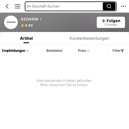
Im Geschäft Suchen
SZZHIXIN
Folgen
Produktinformation: Preisangabe, Verkaufs- und Lagerbestandsdetails.
3 Follower
4.90
Artikel
Kundenbewertungen
Empfehlungen
Beliebtest
Preis
Filter
Kein passendes Produkt gefunden
Bitte versuchen Sie es erneut.