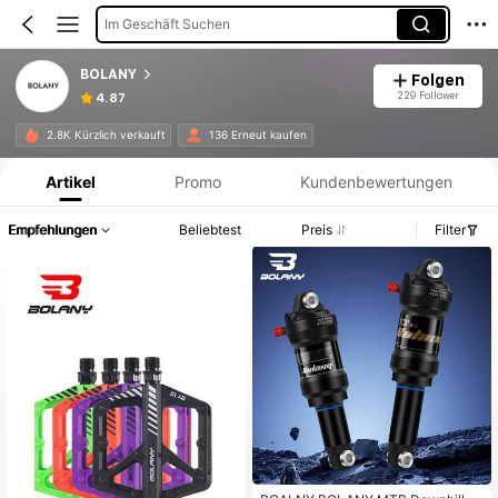
Im Geschäft Suchen
BOLANY
Folgen
229 Follower
4.87
Produktinformation: Preisangabe, Verkaufs- und Lagerbestandsdetails.
2.8K Kürzlich verkauft
136 Erneut kaufen
Artikel
Promo
Kundenbewertungen
Empfehlungen
Beliebtest
Preis
Filter