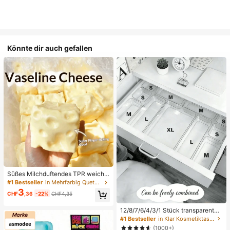
Könnte dir auch gefallen
Süßes Milchduftendes TPR weiche
s quetschbares Dumpling-förmiges
#1 Bestseller
in Mehrfarbig Quetschspielzeug für Teenager
Stressabbau-Spielzeug, 5cm niedli
3
CHF
,36
-22%
CHF4,35
ches lustiges Quetsch-Stressabbau
-Ornament, modisches praktisches
Geschenk, geeignet für Geburtstag,
12/8/7/6/4/3/1 Stück transparente
Ostern, Halloween, Weihnachten un
Desktop-Schubladen-Aufbewahru
#1 Bestseller
in Klar Kosmetiktaschen & -koffer
d verschiedene Partygeschenke, st
ngsbox, geeignet zum Organisieren
(1000+)