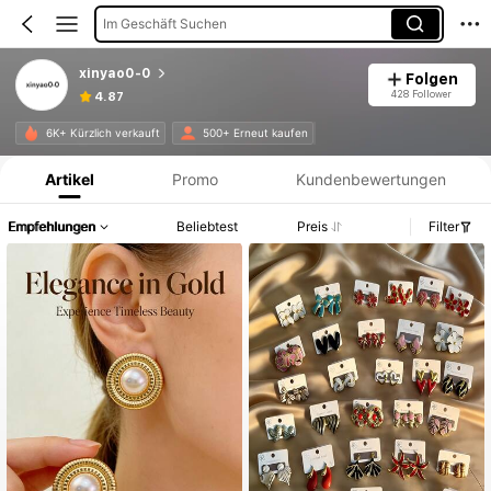
Im Geschäft Suchen
xinyao0-0
Folgen
428 Follower
4.87
Produktinformation: Preisangabe, Verkaufs- und Lagerbestandsdetails.
6K+ Kürzlich verkauft
500+ Erneut kaufen
Artikel
Promo
Kundenbewertungen
Empfehlungen
Beliebtest
Preis
Filter