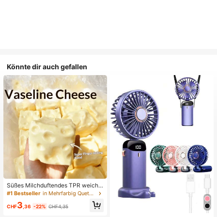
Könnte dir auch gefallen
Süßes Milchduftendes TPR weiche
s quetschbares Dumpling-förmiges
#1 Bestseller
in Mehrfarbig Quetschspielzeug für Teenager
Stressabbau-Spielzeug, 5cm niedli
3
ches lustiges Quetsch-Stressabbau
CHF
,36
-22%
CHF4,35
-Ornament, modisches praktisches