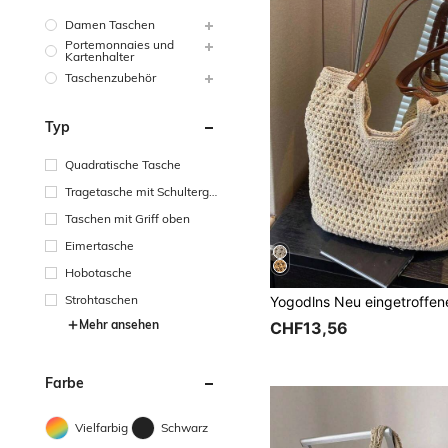
Damen Taschen
Portemonnaies und
Kartenhalter
Taschenzubehör
Typ
Quadratische Tasche
Tragetasche mit Schultergu
rt
Taschen mit Griff oben
Eimertasche
Hobotasche
Strohtaschen
Mehr ansehen
CHF13,56
Farbe
Vielfarbig
Schwarz