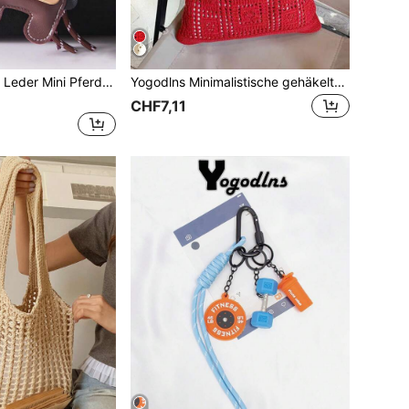
Yogodlns 1 Stück Leder Mini Pferd Schlüsselanhänger, geflochtener Seil Rucksack/Tasche Anhänger, Handy Anhänger Dekoration Kawaii Urlaubsutensilien Tasche Accessoires Taschencharm Accessoires Anhänger für Tasche Lehrergeschenke
Yogodlns Minimalistische gehäkelte gestrickte Handtasche, modische Cut Out gestrickte Damentasche, lässige Damen-Umhängetasche, Damen-Einkaufstasche, Retro-Design mit Hohlmuster gestrickte Umhängetasche, minimalistische Damen-Strandtasche mit großer Kapazität, einfarbige Damen-Einkaufstasche
CHF7,11