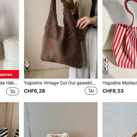
6
4
sparen
asche, Boho Stil Handtasche
Yogodlns Vintage Cut Out gewebte Damen Schultertasche, Strickhandtaschen mit großer Kapazität, Shopper-Taschen für Damen Sommer Strand Reise, Designer gestrickte Handtaschen mit großer Kapazität, Damen Strandtasche, große Taschen, lässige Cut Out gewebte Schultertaschen
CHF6,28
CHF8,53