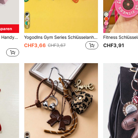
6
4
sparen
instags-Geschenk, Geldbörse, Handtasche, Portemonnaie für Frauen
Yogodlns Gym Series Schlüsselanhänger Farbe handgefertigtes Seil Schlüsselring Mode Anhänger Hantel Kettlebell Schlüsselanhänger Taschenanhänger Autoschlüsselring handgewebter Fitness Schlüsselanhänger
CHF3,66
CHF3,91
CHF3,67