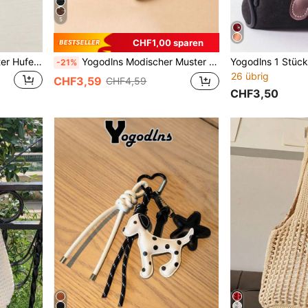
5
CHF1,00 sparen
Yogodlns Ankerförmiger roter Hufeisen-Mode-Handgefertigter Seilgewebter Anhänger Mini Golfschläger Schlüsselanhänger Paar Geschenk Frauen Geschenk Mutter Valentinstag Accessoire
Yogodlns Modischer Muster Taschenanhänger mit dekorativen kleinen Taschenaccessoires Geschenk Kopfhörertasche Dekoration für Frauen College-Studentinnen Schleife Schlüsselanhänger Charms
-21%
26 übrig
CHF3,59
CHF4,59
CHF3,50