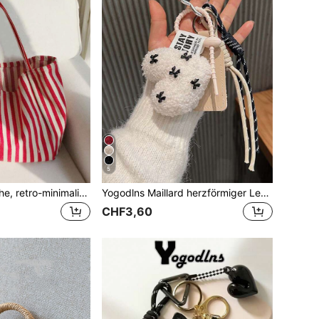
5
Yogodlns Modische, retro-minimalistische Tragetasche, mit künstlerischem Flair, großer Kapazität, geeignet für Arbeit, Studium oder Outdoor-Aktivitäten. Kann als Rucksack, Strandtasche, Schultasche, Studentenhandtasche verwendet werden, faltbar, klassischer Lässig-Stil, geeignet für Teenager, Frauen, Studenten. Perfekt für Schulanfang, Einkaufen, Urlaub, Reisen, unverzichtbare Tragetasche für Studenten.
Yogodlns Maillard herzförmiger Lederanhänger, süßer Liebes-Schlüsselanhänger, handgewebt, Reise-Feiertags-Weihnachtsgeschenk, Y2K-Mode Taschenanhänger,
CHF3,60