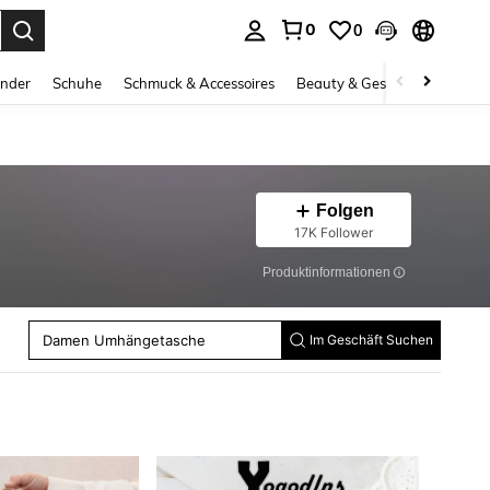
0
0
ess Enter to select.
inder
Schuhe
Schmuck & Accessoires
Beauty & Gesundheit
Gro
Folgen
17K Follower
Produktinformationen
Damen Tragetasche
Damen Schultertaschen
Damen Umhängetasche
Taschen Charms
Im Geschäft Suchen