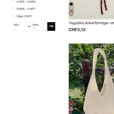
CHF5 – CHF6
CHF6 – CHF7
10
Über CHF7
Min:
Max:
OK
CHF3,12
6