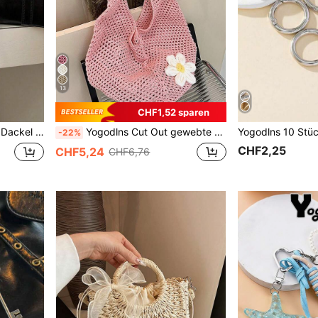
13
CHF1,52 sparen
henk Erntedankgeschenk Y2K Brautjungferngeschenk Welpe
Yogodlns Cut Out gewebte Strandtasche im Boho-Stil, große Kapazität, lässige Einkaufstasche für Damen, gehäkeltes Blumenmuster
-22%
CHF2,25
CHF5,24
CHF6,76