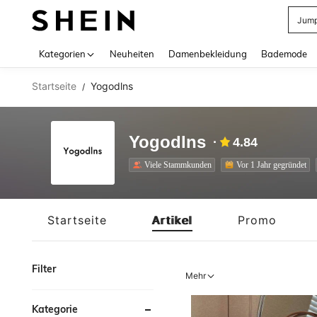
Jump
Use up 
Kategorien
Neuheiten
Damenbekleidung
Bademode
Startseite
Yogodlns
/
Yogodlns
4.84
Viele Stammkunden
Vor 1 Jahr gegründet
Startseite
Artikel
Promo
Filter
Mehr
Kategorie