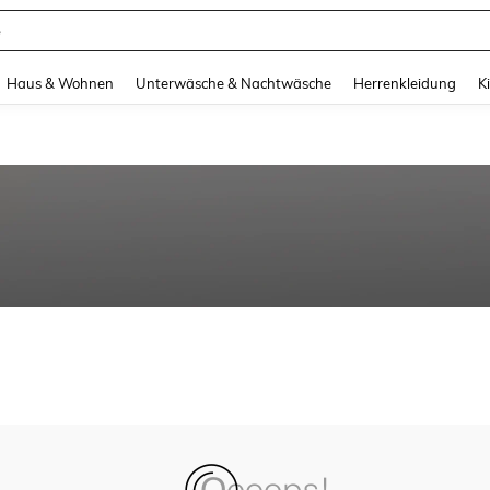
e
and down arrow keys to navigate search Zuletzt gesucht and Suche und Finde. Pr
Haus & Wohnen
Unterwäsche & Nachtwäsche
Herrenkleidung
K