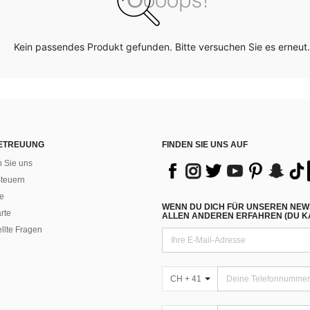
Kein passendes Produkt gefunden. Bitte versuchen Sie es erneut.
ETREUUNG
FINDEN SIE UNS AUF
n Sie uns
teuern
e
WENN DU DICH FÜR UNSEREN NEW
rte
ALLEN ANDEREN ERFAHREN (DU KA
ellte Fragen
CH + 41