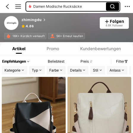
Damen Modische Rucksäcke
zhimingdu
Folgen
4.6K Follower
4.86
Produktinformation: Preisangabe, Verkaufs- und Lagerbestandsdetails.
16K+ Kürzlich verkauft
5K+ Erneut kaufen
Artikel
Promo
Kundenbewertungen
Empfehlungen
Beliebtest
Preis
Filter
Kategorie
Typ
Farbe
Details
Stil
Anlass