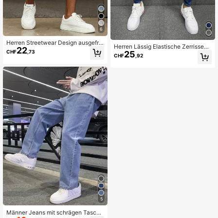
6
Herren Streetwear Design ausgefra
Herren Lässig Elastische Zerrissene
22
nste Patchwork Vintage Wasser-Wa
CHF
,73
25
Jeans Mit Taschen
schung Denim Shorts
CHF
,92
5
Männer Jeans mit schrägen Tasche