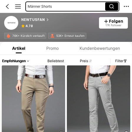
Männer Jeans
NEWTUSFAN
Folgen
17K Follower
4.78
Produktinformation: Preisangabe, Verkaufs- und Lagerbestandsdetails.
76K+ Kürzlich verkauft
53K+ Erneut kaufen
Artikel
Promo
Kundenbewertungen
Empfehlungen
Beliebtest
Preis
Filter