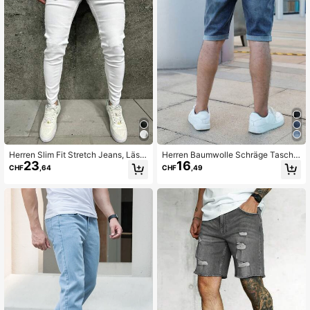
Herren Slim Fit Stretch Jeans, Lässi
Herren Baumwolle Schräge Tasche
23
16
g
Bermuda Denim Shorts Jorts
CHF
,64
CHF
,49