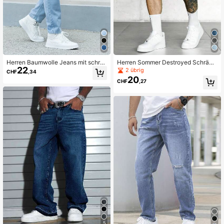
Herren Baumwolle Jeans mit schrä
Herren Sommer Destroyed Schrägt
22
gen Taschen und geradem Bein
aschen Jeans Shorts
2 übrig
CHF
,34
20
CHF
,27
5