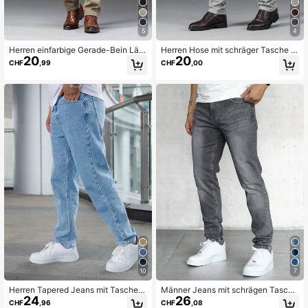
5
4
Herren einfarbige Gerade-Bein Läs
Herren Hose mit schräger Tasche u
20
20
sig Arbeitshose mit Tasche
nd geradem Bein ohne Gürtel, Herb
CHF
,99
CHF
,00
st
10
7
Herren Tapered Jeans mit Taschen,
Männer Jeans mit schrägen Tasche
24
26
Stone Washed
n,
CHF
,96
CHF
,08