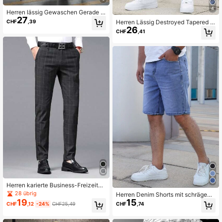
4
Herren lässig Gewaschen Gerade B
27
ein Jeans
Herren Lässig Destroyed Tapered Fi
CHF
,39
26
t Jeans
CHF
,41
Herren karierte Business-Freizeitho
se mit geradem Bein und Taschen
28 übrig
Herren Denim Shorts mit schrägen
19
15
Taschen
CHF
,12
-24%
CHF25,49
CHF
,74