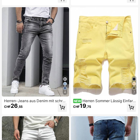
4
7
Herren-Jeans aus Denim mit schrä
Herren Sommer Lässig Einfarbi
NEW
26
19
gen Taschen und Katzenkratzer-St
g Distressed Ausgefranste Denim S
CHF
,55
CHF
,75
ruktur
horts