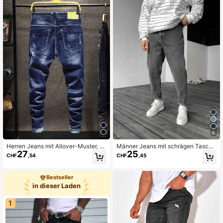
6
Herren Jeans mit Allover-Muster, R
Männer Jeans mit schrägen Tasche
27
25
elaxed Fit, gerades Bein
n,
CHF
,54
CHF
,45
Bestseller
in dieser Laden
1