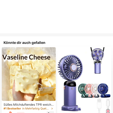
Könnte dir auch gefallen
Süßes Milchduftendes TPR weiche
s quetschbares Dumpling-förmiges
#1 Bestseller
in Mehrfarbig Quetschspielzeug für Teenager
Stressabbau-Spielzeug, 5cm niedli