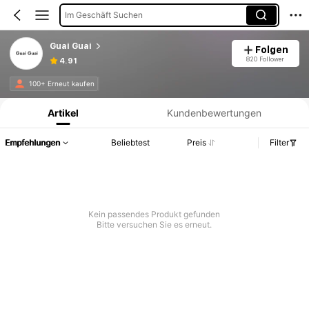
Im Geschäft Suchen
Guai Guai
Folgen
820 Follower
4.91
Produktinformation: Preisangabe, Verkaufs- und Lagerbestandsdetails.
100+ Erneut kaufen
Artikel
Kundenbewertungen
Empfehlungen
Beliebtest
Preis
Filter
Kein passendes Produkt gefunden
Bitte versuchen Sie es erneut.