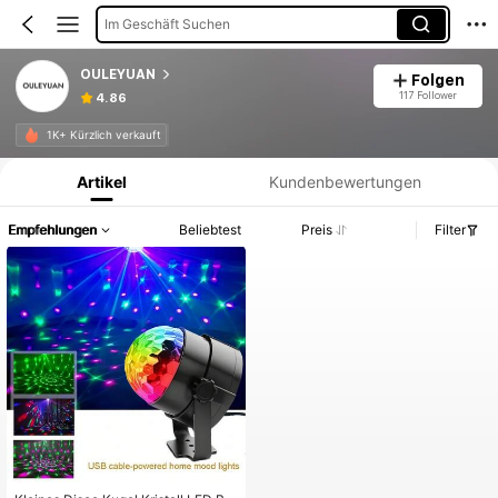
Im Geschäft Suchen
OULEYUAN
Folgen
117 Follower
4.86
Produktinformation: Preisangabe, Verkaufs- und Lagerbestandsdetails.
1K+ Kürzlich verkauft
Artikel
Kundenbewertungen
Empfehlungen
Beliebtest
Preis
Filter