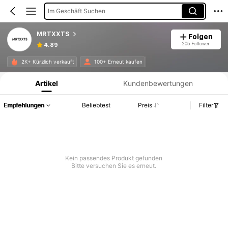
Im Geschäft Suchen
MRTXXTS
Folgen
205 Follower
4.89
Produktinformation: Preisangabe, Verkaufs- und Lagerbestandsdetails.
2K+ Kürzlich verkauft
100+ Erneut kaufen
Artikel
Kundenbewertungen
Empfehlungen
Beliebtest
Preis
Filter
Kein passendes Produkt gefunden
Bitte versuchen Sie es erneut.