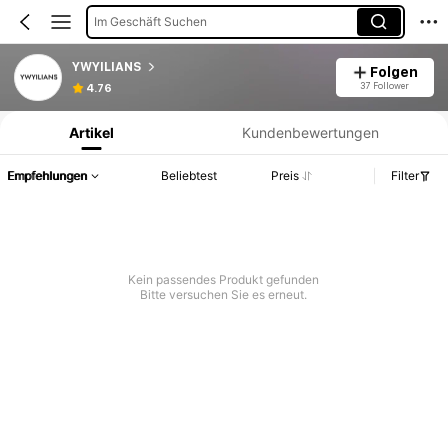
Im Geschäft Suchen
YWYILIANS
Folgen
Produktinformation: Preisangabe, Verkaufs- und Lagerbestandsdetails.
37 Follower
4.76
Artikel
Kundenbewertungen
Empfehlungen
Beliebtest
Preis
Filter
Kein passendes Produkt gefunden
Bitte versuchen Sie es erneut.