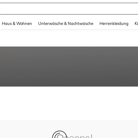
e
and down arrow keys to navigate search Zuletzt gesucht and Suche und Finde. Pr
Haus & Wohnen
Unterwäsche & Nachtwäsche
Herrenkleidung
K