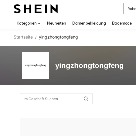
Rob
Use up 
Kategorien
Neuheiten
Damenbekleidung
Bademode
Startseite
yingzhongtongfeng
/
yingzhongtongfeng