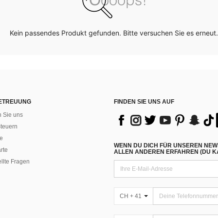
Kein passendes Produkt gefunden. Bitte versuchen Sie es erneut.
ETREUUNG
FINDEN SIE UNS AUF
n Sie uns
teuern
e
WENN DU DICH FÜR UNSEREN NEW
rte
ALLEN ANDEREN ERFAHREN (DU KA
ellte Fragen
CH + 41