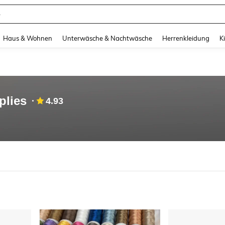
e
and down arrow keys to navigate search Zuletzt gesucht and Suche und Finde. Pr
Haus & Wohnen
Unterwäsche & Nachtwäsche
Herrenkleidung
K
plies
4.93