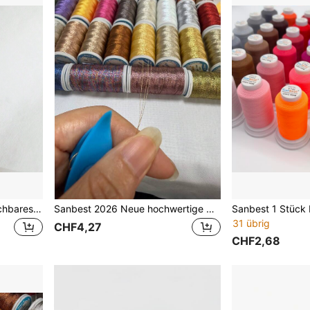
Sanbest 40 G/m² Kalt Waschbares Sticktuch Schmilzt, Wenn Es Wasser Ausgesetzt Wird. Das Wasserlösliche Sticktuch Eignet Sich Für Stickmaschinen, Handstickereien, Nähen Und Andere Heimwerkerarbeiten
Sanbest 2026 Neue hochwertige metallische Spitzenfaden 100m 150D 3-lagig 0,25mm DIY Ohrringe Armband Halskette Schmuck und Strickhandwerk Faden Starker Häkelspitzenfaden Gold und Silber Handgefertigter Faden
31 übrig
CHF4,27
CHF2,68