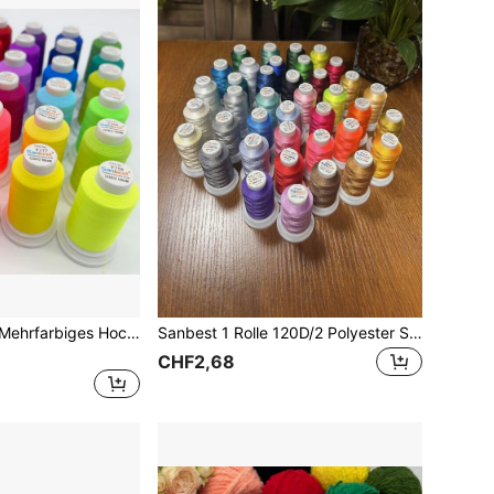
Sanbest 1 Stück Mehrfarbiges Hochfestes Mattes Polyester-stickgarn, Maschinennähgarn 120d/2, 1000 M/rolle
Sanbest 1 Rolle 120D/2 Polyester Stickgarn - 39 leuchtende Farben erhältlich, 1000m/Rolle, geeignet für Brother, Babylock, Janome, Singer, Pfaff, Bernina, Brother und andere Nähmaschinen Marken
CHF2,68