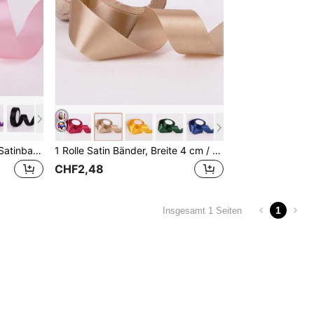
1 Rolle Breit 2cm/22 Meter Satinband, Muss-Haben, luxuriös, weich, perfekt für Schleifen, Hochzeiten, Weihnachten, Geschenkverpackung, Schmuckzubehör, Partys, Feste, Kuchen- & Backverzierung, Geschenkboxen, Rosen, Sträuße, Lesezeichen und mehr. Modern, minimalistisch, multifunktional, kreatives Nähzubehör. Limitierter Vorrat, erhältlich in Schwarz, Silber, Weiß, Khaki/Champagner, Rot, Weinrot/Burgund, Rosa, Kaffee, Grün, Dunkelgrün, Gelb, Gold, Blau, Hellblau, Navy Blau, Lila, Weihnachten, Valentinstag
1 Rolle Satin Bänder, Breite 4 cm / Länge 22 Meter, unentbehrlich, luxuriös, weich, perfekt für Schleifen, Hochzeiten, Weihnachten, Geschenkverpackung, Schmuckzubehör, Partys, Feste, Kuchen- und Backdekoration, Geschenkboxen, Rosen, Sträuße, Lesezeichen und mehr. Modern, minimalistisch, multifunktional, kreatives Nähzubehör. Limitierter Vorrat, erhältlich in Schwarz, Silber, Weiß, Khaki/Champagner, Rot, Weinrot/Burgund, Rosa, Kaffee, Grün, Dunkelgrün, Gelb, Gold, Blau, Hellblau, Navy, Lila, Weihnachten, Valentinstag
CHF2,48
1
Insgesamt 1 Seiten