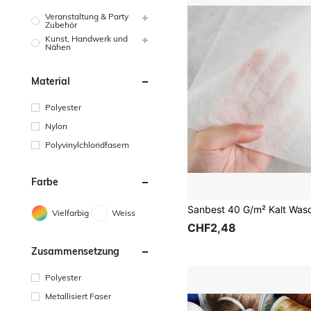
Veranstaltung & Party
Zubehör
Kunst, Handwerk und
Nähen
Material
Polyester
Nylon
Polyvinylchloridfasern
Farbe
Vielfarbig
Weiss
CHF2,48
Zusammensetzung
Polyester
Metallisiert Faser