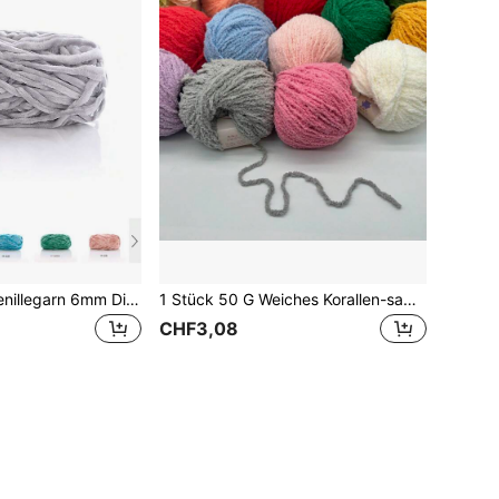
1 Stück 100g Chenillegarn 6mm Dick Handgemacht Diy Häkel Samt Chunky Wolle Garn Zum Stricken Von Schals, Mützen, Puppen Und Plüschdecken
1 Stück 50 G Weiches Korallen-samtgarn, 5 Mm Dick, Handgefertigtes Diy-häkel-samt-grobwollgarn Zum Stricken Und Häkeln, Schals, Hüte, Puppen, Plüschdecken, Heimtextilien
CHF3,08