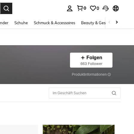
0
0
ess Enter to select.
inder
Schuhe
Schmuck & Accessoires
Beauty & Gesundheit
Gro
Folgen
663 Follower
Produktinformationen