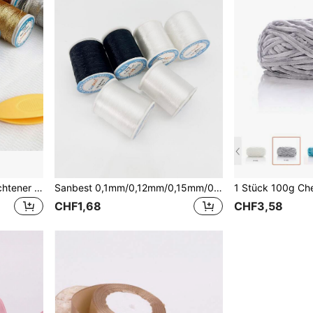
Sanbest 90m 4-fach geflochtener 0,25mm Metallic-Draht, geeignet für Armbänder, Weben, Halsketten, Ohrringe und andere DIY-Schmuckstücke, strapazierfähiger und stabiler gewebter Bastelldraht in Gold- und Silberfarben
Sanbest 0,1mm/0,12mm/0,15mm/0,2mm/0,25mm/0,3mm/0,4mm/0,5mm 100% Nylon Nähgarn, Stickgarn, Perlgarn, Angelschnur, geflochtenes Garn für DIY
CHF1,68
CHF3,58