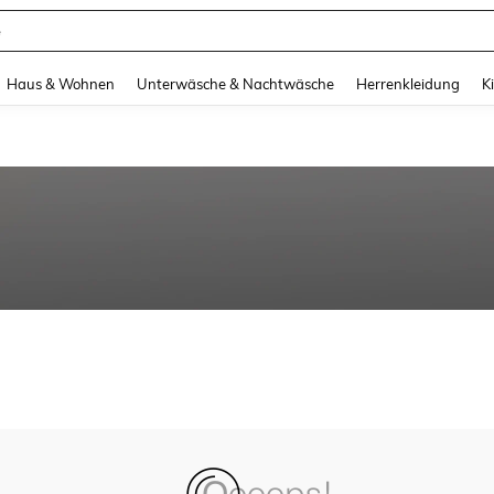
e
and down arrow keys to navigate search Zuletzt gesucht and Suche und Finde. Pr
Haus & Wohnen
Unterwäsche & Nachtwäsche
Herrenkleidung
K