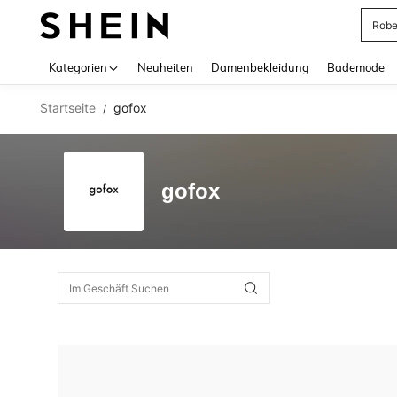
Rob
Use up 
Kategorien
Neuheiten
Damenbekleidung
Bademode
Startseite
gofox
/
gofox