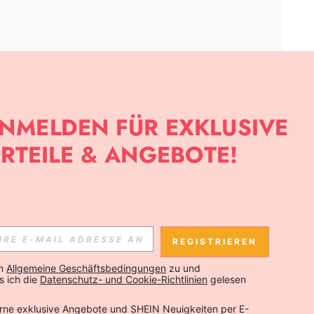
APP
SLETTER ANMELDEST, KANNST DU DIE NEUESTEN TRENDS VOR
NNST DICH JEDERZEIT ABMELDEN).
REGISTRIEREN
Abonnieren
n 
Allgemeine Geschäftsbedingungen
 zu und 
 ich die 
Datenschutz- und Cookie-Richtlinien
 gelesen 
Abonnieren
rne exklusive Angebote und SHEIN Neuigkeiten per E-