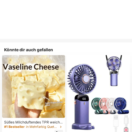
Könnte dir auch gefallen
Süßes Milchduftendes TPR weiche
s quetschbares Dumpling-förmiges
#1 Bestseller
in Mehrfarbig Quetschspielzeug für Teenager
Stressabbau-Spielzeug, 5cm niedli