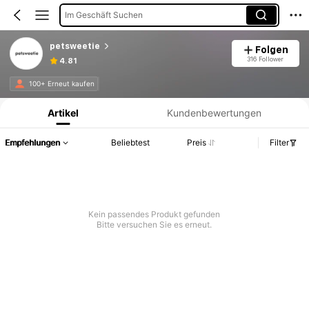
Im Geschäft Suchen
petsweetie
Folgen
316 Follower
4.81
Produktinformation: Preisangabe, Verkaufs- und Lagerbestandsdetails.
100+ Erneut kaufen
Artikel
Kundenbewertungen
Empfehlungen
Beliebtest
Preis
Filter
Kein passendes Produkt gefunden
Bitte versuchen Sie es erneut.