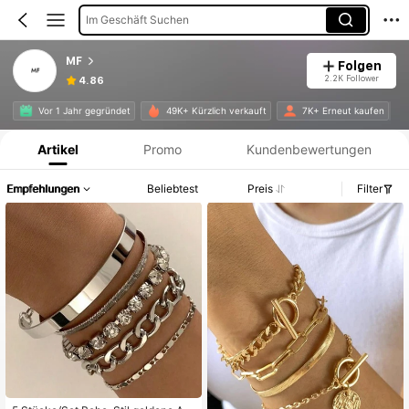
Im Geschäft Suchen
MF
Folgen
2.2K Follower
4.86
Produktinformation: Preisangabe, Verkaufs- und Lagerbestandsdetails.
Vor 1 Jahr gegründet
49K+ Kürzlich verkauft
7K+ Erneut kaufen
Artikel
Promo
Kundenbewertungen
Empfehlungen
Beliebtest
Preis
Filter