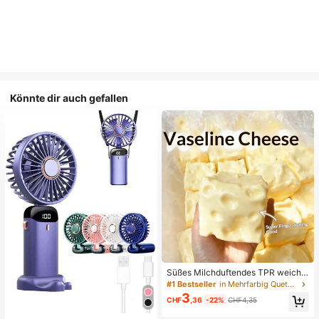
Könnte dir auch gefallen
Süßes Milchduftendes TPR weiche
s quetschbares Dumpling-förmiges
#1 Bestseller
in Mehrfarbig Quetschspielzeug für Teenager
Stressabbau-Spielzeug, 5cm niedli
3
CHF
,36
-22%
CHF4,35
ches lustiges Quetsch-Stressabbau
-Ornament, modisches praktisches