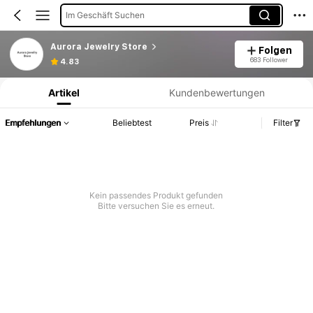
Im Geschäft Suchen
Aurora Jewelry Store
Folgen
Produktinformation: Preisangabe, Verkaufs- und Lagerbestandsdetails.
683 Follower
4.83
Artikel
Kundenbewertungen
Empfehlungen
Beliebtest
Preis
Filter
Kein passendes Produkt gefunden
Bitte versuchen Sie es erneut.