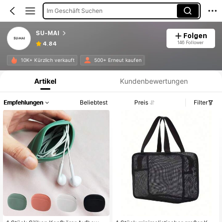
Im Geschäft Suchen
SU-MAI
Folgen
146 Follower
4.84
Produktinformation: Preisangabe, Verkaufs- und Lagerbestandsdetails.
10K+ Kürzlich verkauft
500+ Erneut kaufen
Artikel
Kundenbewertungen
Empfehlungen
Beliebtest
Preis
Filter