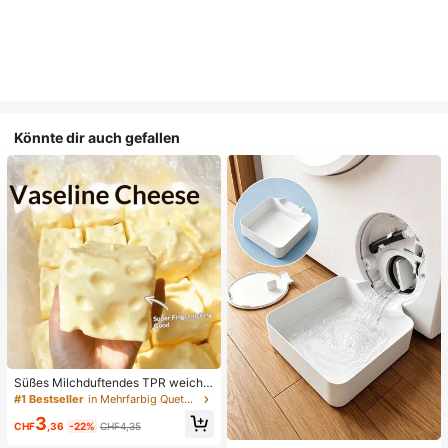
Könnte dir auch gefallen
Süßes Milchduftendes TPR weiche
s quetschbares Dumpling-förmiges
#1 Bestseller
in Mehrfarbig Quetschspielzeug für Teenager
Stressabbau-Spielzeug, 5cm niedli
3
ches lustiges Quetsch-Stressabbau
CHF
,36
-22%
CHF4,35
-Ornament, modisches praktisches