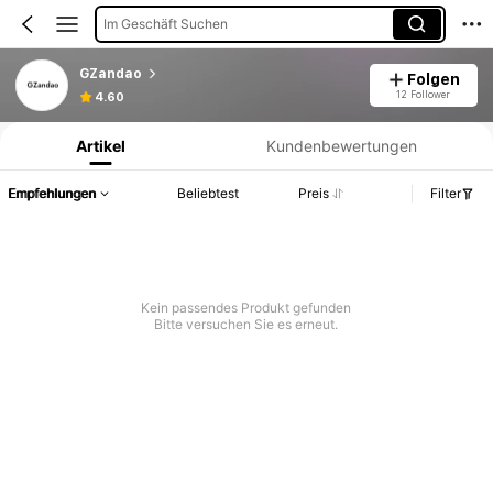
Im Geschäft Suchen
GZandao
Folgen
Produktinformation: Preisangabe, Verkaufs- und Lagerbestandsdetails.
12 Follower
4.60
Artikel
Kundenbewertungen
Empfehlungen
Beliebtest
Preis
Filter
Kein passendes Produkt gefunden
Bitte versuchen Sie es erneut.