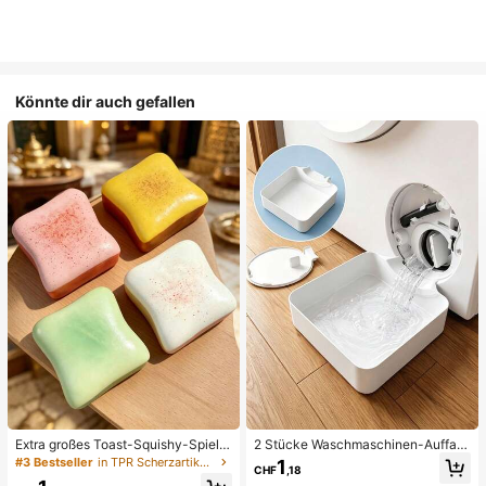
Könnte dir auch gefallen
Extra großes Toast-Squishy-Spielz
2 Stücke Waschmaschinen-Auffan
eug, superweiches Buttertoast-Stre
gwanne Tropfschale, wasserdichte
#3 Bestseller
in TPR Scherzartikel und Scherzartikel für Teenage
1
CHF
,18
ssabbau-Drückspielzeug, erhältlich
Bodenschutzmatte für Waschraum,