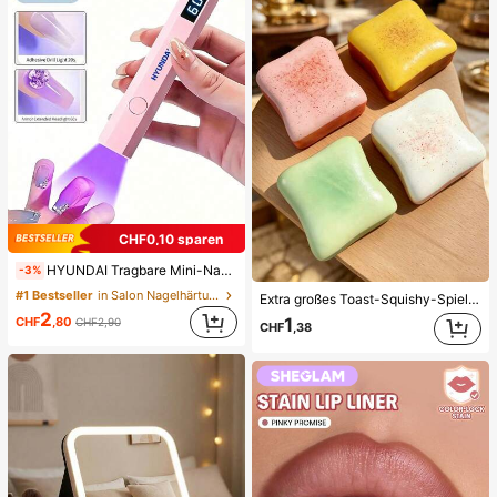
CHF0,10 sparen
HYUNDAI Tragbare Mini-Nageltrockner Aufladbare Handheld-Nagellampe UV/LED Nageltrocknungslicht Digitale Anzeige Schnelle Trocknung Nagellampe Geeignet für tägliche Ausflüge Nagelpflegeprodukte für Frauen
-3%
#1 Bestseller
in Salon Nagelhärtungslampen und -trockner
Extra großes Toast-Squishy-Spielzeug, superweiches Buttertoast-Stressabbau-Drückspielzeug, erhältlich in Rosa, Gelb, Weiß und Grün, Stressabbau-Squishy-Spielzeug -- perfekt für Geburtstags- und Feiertagsgeschenke, tägliche kleine Überraschungsgeschenke, Kawaii, stimmungsaufhellend
2
CHF
,80
1
CHF2,90
CHF
,38