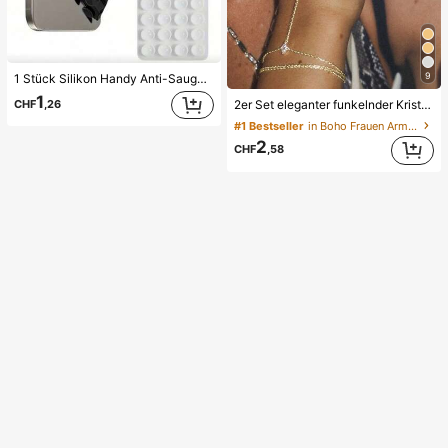
9
1 Stück Silikon Handy Anti-Saugnapf, 28 Stück Silikon Saugnäpfe (selbstklebende Saugnapf-Pads), Handy Anti-Aufkleber, Handy Powerbank Saugnapf-Pad (kompatibel mit iPhone, Android Handys), Geburtstagsgeschenk, Handyhalter für Familie/Freunde, Handy-Ständer, Handy-Zubehör
1
CHF
,26
2er Set eleganter funkelnder Kristall mehrschichtiger gestapelter Fingerring Armband Set, geeignet für den täglichen Gebrauch von Frauen, Nachtclub Party, Treffen, Geschenk für sie
#1 Bestseller
in Boho Frauen Armbänder
2
CHF
,58