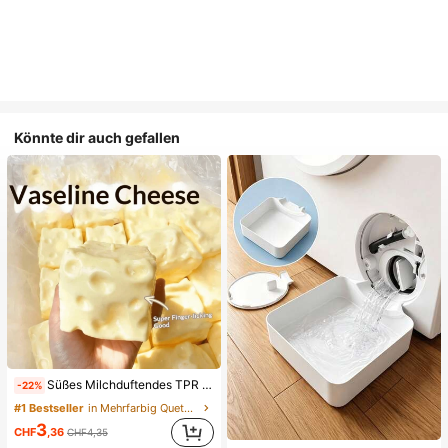
Könnte dir auch gefallen
Süßes Milchduftendes TPR weiches quetschbares Dumpling-förmiges Stressabbau-Spielzeug, 5cm niedliches lustiges Quetsch-Stressabbau-Ornament, modisches praktisches Geschenk, geeignet für Geburtstag, Ostern, Halloween, Weihnachten und verschiedene Partygeschenke, stimmungsaufhellend
-22%
#1 Bestseller
in Mehrfarbig Quetschspielzeug für Teenager
3
CHF
,36
CHF4,35