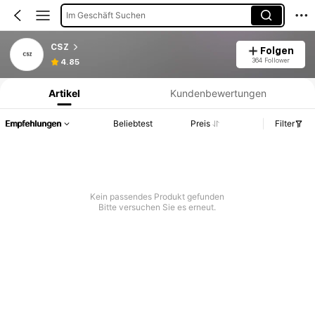
Im Geschäft Suchen
CSZ
Folgen
Produktinformation: Preisangabe, Verkaufs- und Lagerbestandsdetails.
364 Follower
4.85
Artikel
Kundenbewertungen
Empfehlungen
Beliebtest
Preis
Filter
Kein passendes Produkt gefunden
Bitte versuchen Sie es erneut.