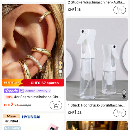
2 Stücke Waschmaschinen-Auffangwanne Tropfschale, wasserdichte Bodenschutzmatte für Waschraum, Anti-Überlauf Anti-Leckage Schale, langanhaltend Waschmaschinen-Zubehör, Reinigungsmittel für Waschbereich & Hausorganisation
1
CHF
,18
4
CHF0,67 sparen
Aether Jewelry
4er Set minimalistische Ohrklemmen mit kubischem Zirkonia - Stapelbar, keine Piercing erforderlich, geeignet für den täglichen Büroalltag (4er Set, nicht 4 Paar), Geschenk für sie
-23%
2
CHF
,24
1 Stück Hochdruck-Sprühflasche, einfacher Flüssigkeitsspender für das Badezimmer, Reinigungs-Sprühflasche, feiner Sprühnebel-Gesichtssprüher, Mini-Alkohol-Desinfektions-Sprühflasche, Toner-Behälter, Badezimmer-Sprühflasche, Reise-Essentials
CHF2,91
1
CHF
,28