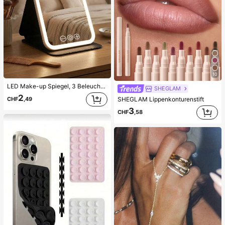
10
LED Make-up Spiegel, 3 Beleuchtungsmodi, einstellbare Helligkeit, tragbares faltbares Design, geeignet für Zuhause, Reisen oder Studentenwohnheim, perfektes Geschenk für Frauen zu Feiertagen, Geburtstagen oder Muttertag
SHEGLAM
2
CHF
,49
SHEGLAM Lippenkonturenstift
3
CHF
,58