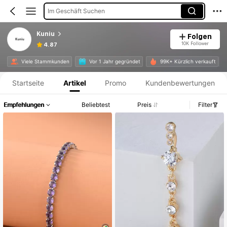
Im Geschäft Suchen
Kuniu
Folgen
10K Follower
4.87
Produktinformation: Preisangabe, Verkaufs- und Lagerbestandsdetails.
Viele Stammkunden
Vor 1 Jahr gegründet
99K+ Kürzlich verkauft
Startseite
Artikel
Promo
Kundenbewertungen
Empfehlungen
Beliebtest
Preis
Filter