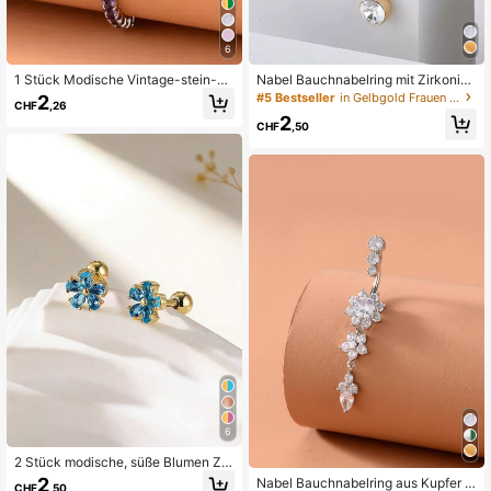
6
1 Stück Modische Vintage-stein-sc
Nabel Bauchnabelring mit Zirkonia
hiebeperlen-armband
Dekor
#5 Bestseller
in Gelbgold Frauen Bauch Ring
2
CHF
,26
2
CHF
,50
6
2 Stück modische, süße Blumen Zir
konia Ohrclips Ohrringe für Frauen
2
Nabel Bauchnabelring aus Kupfer m
CHF
,50