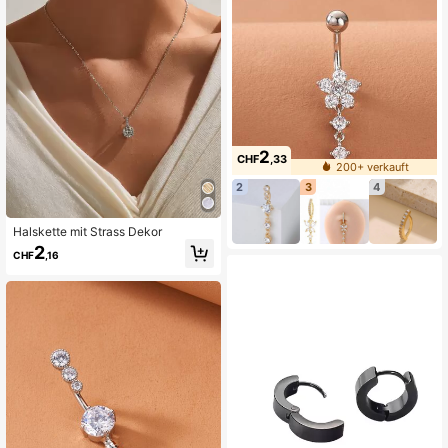
2
CHF
,33
200+ verkauft
2
3
4
Halskette mit Strass Dekor
2
CHF
,16