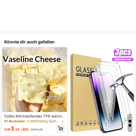
Könnte dir auch gefallen
Süßes Milchduftendes TPR weiche
s quetschbares Dumpling-förmiges
#1 Bestseller
in Mehrfarbig Quetschspielzeug für Teenager
Stressabbau-Spielzeug, 5cm niedli
3
ches lustiges Quetsch-Stressabbau
CHF
,36
-22%
CHF4,35
7
-Ornament, modisches praktisches