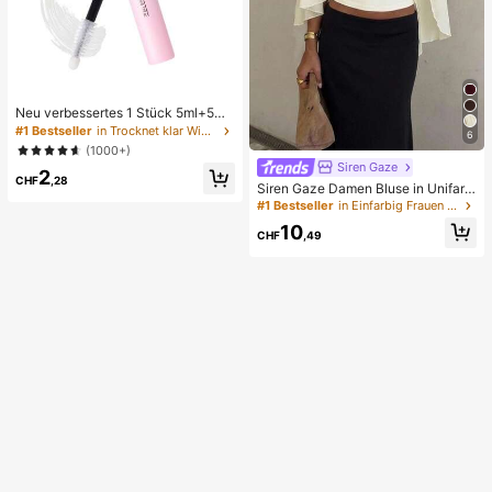
Neu verbessertes 1 Stück 5ml+5ml
Wimpernkleber, wasserfester doppe
#1 Bestseller
in Trocknet klar Wimpernkleber
6
lseitiger Wimpernkleber, verstärkt k
(1000+)
ünstliche Wimpern, erzeugt perfekt
Siren Gaze
2
es Make-up, ein Muss
CHF
,28
Siren Gaze Damen Bluse in Unifarb
e mit tiefem V-Ausschnitt, plissiert, l
#1 Bestseller
in Einfarbig Frauen Blusen
ässig, vielseitig, für den täglichen G
10
ebrauch
CHF
,49