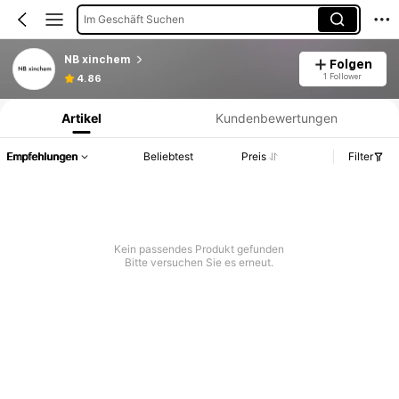
Im Geschäft Suchen
NB xinchem
Folgen
Produktinformation: Preisangabe, Verkaufs- und Lagerbestandsdetails.
1 Follower
4.86
Artikel
Kundenbewertungen
Empfehlungen
Beliebtest
Preis
Filter
Kein passendes Produkt gefunden
Bitte versuchen Sie es erneut.