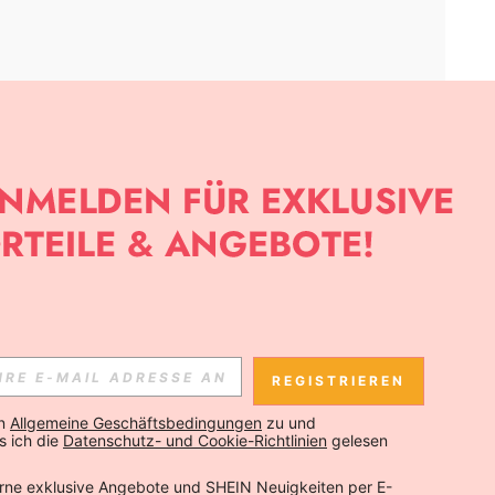
APP
SLETTER ANMELDEST, KANNST DU DIE NEUESTEN TRENDS VOR
NNST DICH JEDERZEIT ABMELDEN).
REGISTRIEREN
Abonnieren
n 
Allgemeine Geschäftsbedingungen
 zu und 
 ich die 
Datenschutz- und Cookie-Richtlinien
 gelesen 
Abonnieren
rne exklusive Angebote und SHEIN Neuigkeiten per E-