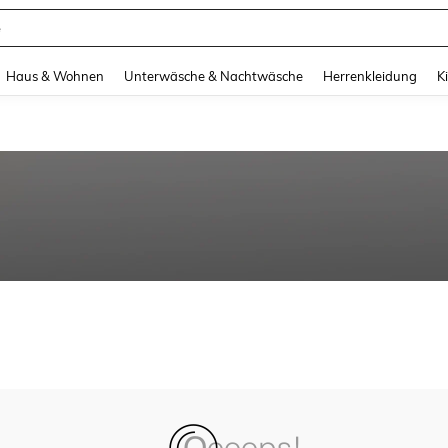
e
and down arrow keys to navigate search Zuletzt gesucht and Suche und Finde. Pr
Haus & Wohnen
Unterwäsche & Nachtwäsche
Herrenkleidung
K