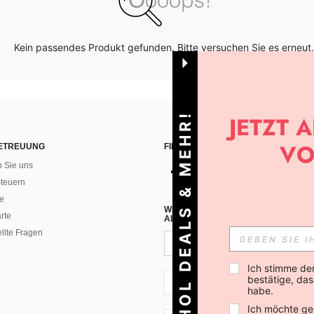
Kein passendes Produkt gefunden. Bitte versuchen Sie es erneut.
HOL DEALS & MEHR!
ETREUUNG
FINDEN SIE UNS AUF
n Sie uns
teuern
e
WENN DU DICH FÜR UNSEREN NEW
rte
ALLEN ANDEREN ERFAHREN (DU KA
ellte Fragen
Ich stimme de
bestätige, dass
CH + 41
habe.
Ich möchte ge