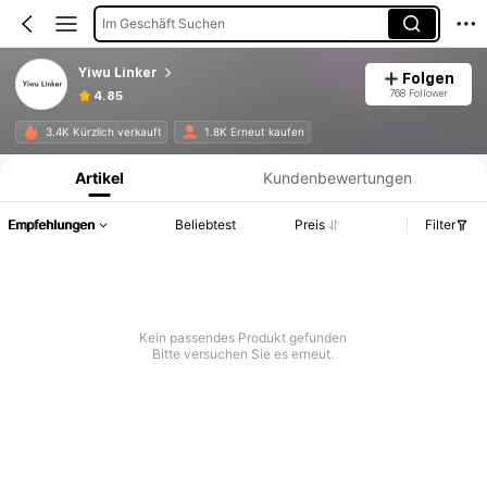
Im Geschäft Suchen
Yiwu Linker
Folgen
768 Follower
4.85
Produktinformation: Preisangabe, Verkaufs- und Lagerbestandsdetails.
3.4K Kürzlich verkauft
1.8K Erneut kaufen
Artikel
Kundenbewertungen
Empfehlungen
Beliebtest
Preis
Filter
Kein passendes Produkt gefunden
Bitte versuchen Sie es erneut.