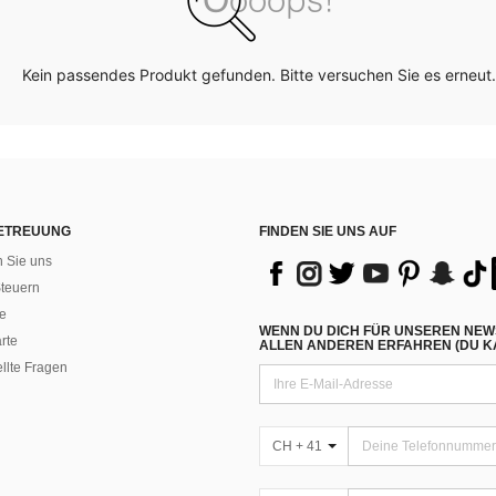
Kein passendes Produkt gefunden. Bitte versuchen Sie es erneut.
ETREUUNG
FINDEN SIE UNS AUF
n Sie uns
teuern
e
WENN DU DICH FÜR UNSEREN NEW
rte
ALLEN ANDEREN ERFAHREN (DU KA
ellte Fragen
CH + 41