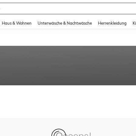
e
and down arrow keys to navigate search Zuletzt gesucht and Suche und Finde. Pr
Haus & Wohnen
Unterwäsche & Nachtwäsche
Herrenkleidung
K