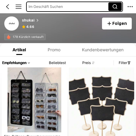
Im Geschäft Suchen
shukai
Folgen
4.66
Produktinformation: Preisangabe, Verkaufs- und Lagerbestandsdetails.
178 Kürzlich verkauft
Artikel
Promo
Kundenbewertungen
Empfehlungen
Beliebtest
Preis
Filter