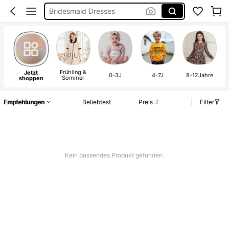
Bridesmaid Dresses
Burkini
Squishies
Schwangerschaft
Frühling &
Jetzt
Shein
0-3J
4-7J
8-12Jahre
Sommer
shoppen
Corset Dresses
Empfehlungen
Beliebtest
Preis
Filter
Cover Up Strand
Bikini
Linen
Kein passendes Produkt gefunden.