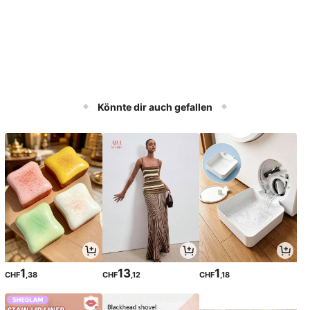
Könnte dir auch gefallen
1
13
1
CHF
,38
CHF
,12
CHF
,18