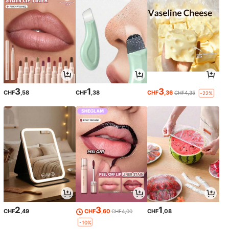
3
1
3
CHF
,58
CHF
,38
CHF
,36
CHF4,35
-22%
2
3
1
CHF
,49
CHF
,60
CHF
,08
CHF4,00
-10%