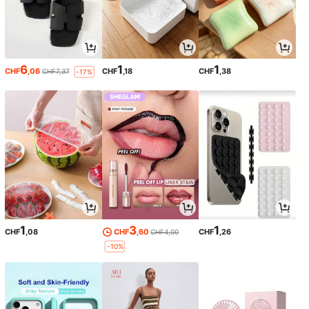
6
1
1
CHF
,06
CHF
,18
CHF
,38
CHF7,37
-17%
1
3
1
CHF
,08
CHF
,60
CHF
,26
CHF4,00
-10%