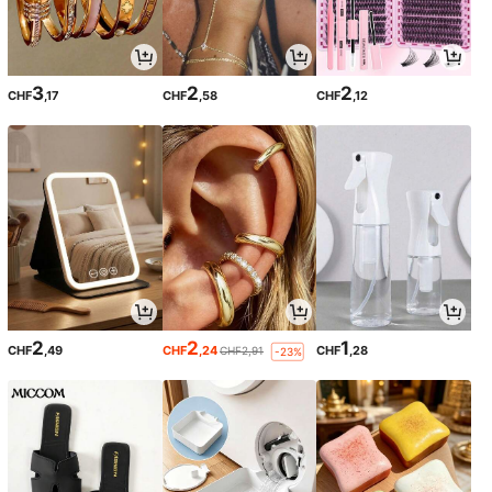
3
2
2
CHF
,17
CHF
,58
CHF
,12
2
2
1
CHF
,49
CHF
,24
CHF
,28
CHF2,91
-23%