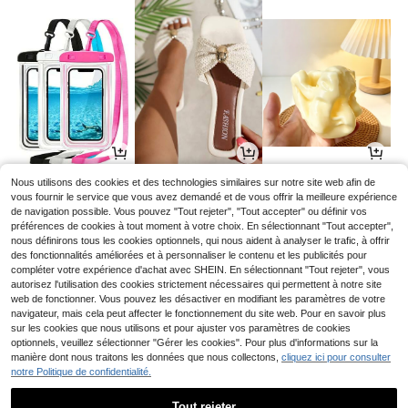
1
8
5
Nous utilisons des cookies et des technologies similaires sur notre site web afin de
CHF
,04
CHF
,88
CHF
,98
vous fournir le service que vous avez demandé et de vous offrir la meilleure expérience
de navigation possible. Vous pouvez "Tout rejeter", "Tout accepter" ou définir vos
préférences de cookies à tout moment à votre choix. En sélectionnant "Tout accepter",
nous définirons tous les cookies optionnels, qui nous aident à analyser le trafic, à offrir
des fonctionnalités améliorées et à personnaliser le contenu et les publicités pour
compléter votre expérience d'achat avec SHEIN. En sélectionnant "Tout rejeter", vous
autorisez l'utilisation des cookies strictement nécessaires qui permettent à notre site
web de fonctionner. Vous pouvez les désactiver en modifiant les paramètres de votre
navigateur, mais cela peut affecter le fonctionnement du site web. Pour en savoir plus
sur les cookies que nous utilisons et pour ajuster vos paramètres de cookies
optionnels, veuillez sélectionner "Gérer les cookies". Pour plus d'informations sur la
manière dont nous traitons les données que nous collectons,
cliquez ici pour consulter
notre Politique de confidentialité.
1
1
1
CHF
,18
CHF
,28
CHF
,28
Tout rejeter