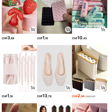
3
1
10
CHF
,88
CHF
,16
CHF
,43
1
13
2
CHF
,18
CHF
,78
CHF
,96
CHF2,97