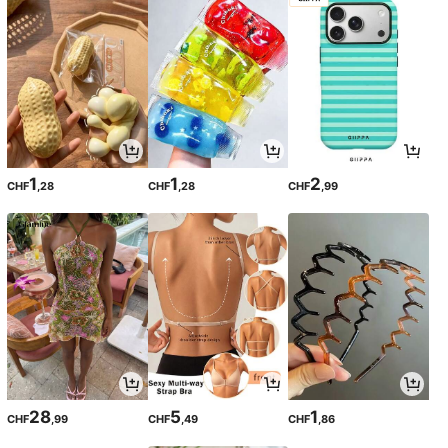
1
1
2
CHF
,28
CHF
,28
CHF
,99
28
5
1
CHF
,99
CHF
,49
CHF
,86