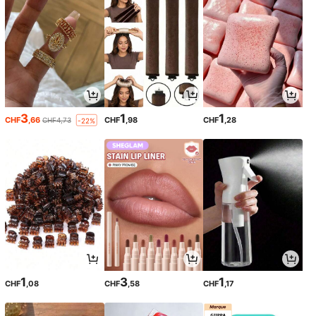
3
1
1
CHF
,66
CHF
,98
CHF
,28
CHF4,73
-22%
1
3
1
CHF
,08
CHF
,58
CHF
,17