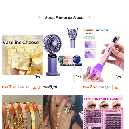
Vous Aimerez Aussi
3
5
2
CHF
,36
CHF
,79
CHF
,80
CHF4,35
CHF2,90
-22%
-3%