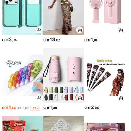
3
13
1
CHF
,94
CHF
,87
CHF
,18
1
1
2
CHF
,56
CHF
,38
CHF
,09
CHF2,07
-24%