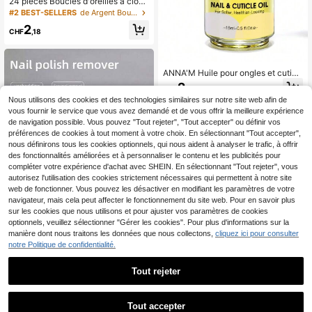
24 pièces Boucles d'oreilles à clous
en acier inoxydable 304 minimalist
#2 BEST-SELLERS
de Argent Boucles d'oreilles pour femmes
es et à la mode, convenant pour le
2
port quotidien des hommes et des f
CHF
,18
emmes
ANNA'M Huile pour ongles et cuticu
les, 1 bouteille, 15 ml, contenant tra
2
CHF
,62
nsparent. Nourrit et répare la peau d
Nous utilisons des cookies et des technologies similaires sur notre site web afin de
u lit de l'ongle, hydrate le bord de l'o
ngle et prend soin des détails de la
vous fournir le service que vous avez demandé et de vous offrir la meilleure expérience
manucure. La formule unique mainti
de navigation possible. Vous pouvez "Tout rejeter", "Tout accepter" ou définir vos
ent le bord de l'ongle doux sans auc
préférences de cookies à tout moment à votre choix. En sélectionnant "Tout accepter",
un ingrédient irritant, en apportant u
nous définirons tous les cookies optionnels, qui nous aident à analyser le trafic, à offrir
ne hydratation longue durée aux bo
des fonctionnalités améliorées et à personnaliser le contenu et les publicités pour
uts des doigts. La conception de la
compléter votre expérience d'achat avec SHEIN. En sélectionnant "Tout rejeter", vous
bouteille transparente permet de su
autorisez l'utilisation des cookies strictement nécessaires qui permettent à notre site
rveiller facilement le niveau d'huile,
facilitant le contrôle de la consomm
web de fonctionner. Vous pouvez les désactiver en modifiant les paramètres de votre
ation pendant l'utilisation. Ongles
navigateur, mais cela peut affecter le fonctionnement du site web. Pour en savoir plus
sur les cookies que nous utilisons et pour ajuster vos paramètres de cookies
optionnels, veuillez sélectionner "Gérer les cookies". Pour plus d'informations sur la
manière dont nous traitons les données que nous collectons,
cliquez ici pour consulter
notre Politique de confidentialité.
1000 pièces/paquet Tampons pour
ongles de type dur, ne peluchant pa
3
Tout rejeter
CHF
,78
s, pour retirer le vernis à ongles ave
c de l'alcool. Fournitures pour ongle
1
1
autres vendeurs
s, accessoires pour ongles
0
Tout accepter