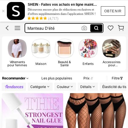
Tunique Coton Sans Manches
SHEIN - Faites vos achats en ligne maintenant
×
Découvrez encore plus de réductions exclusives et
Vert Sauge Femme
OBTENIR
d'offres supplémentaires dans l'application SHEIN !
(4,717)
Manteau D'été
Haut Lin Femme
Robe New 2026
Tunique Coton Sans Manches
Vêtements
Beauté &
Accessoires
Maison
Enfants
pour femmes
Santé
pour
vêtements
Recommander
Les plus populaires
Prix
Filtre
Catégorie
Couleur
Détails
Élasticité du tis