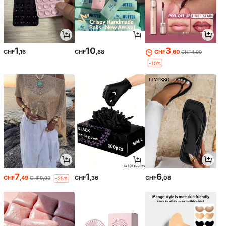
1
10
3
CHF
,16
CHF
,88
CHF
,60
CHF4,00
-10%
7
1
6
CHF
,49
CHF
,36
CHF
,08
CHF9,99
-25%