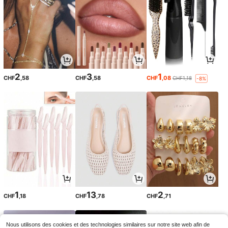
2
3
1
CHF
,58
CHF
,58
CHF
,08
CHF1,18
-8%
1
13
2
CHF
,18
CHF
,78
CHF
,71
Nous utilisons des cookies et des technologies similaires sur notre site web afin de