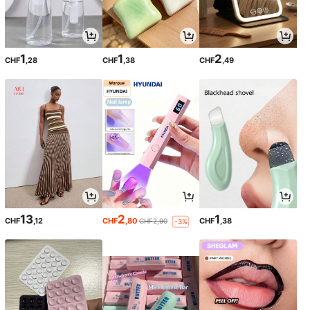
1
1
2
CHF
,28
CHF
,38
CHF
,49
13
2
1
CHF
,12
CHF
,80
CHF
,38
CHF2,90
-3%