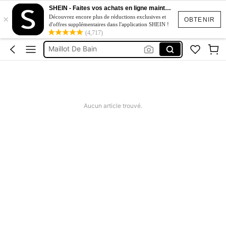
Robe Longue été
SHEIN - Faites vos achats en ligne maintenant
×
Robe
Découvrez encore plus de réductions exclusives et
OBTENIR
d'offres supplémentaires dans l'application SHEIN !
Maillot De Bain
(4,717)
Maillot De Bain Femme
Maillot De Bain 2 Pieces
Robe Longue été
Robe
Aucun article trouvé.