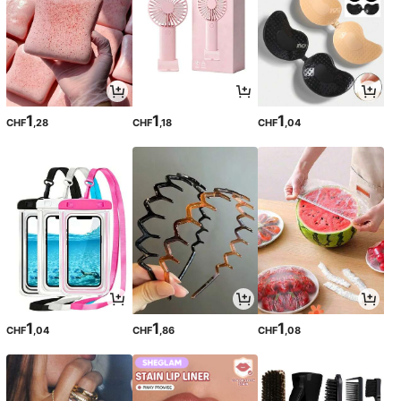
1
1
1
CHF
,28
CHF
,18
CHF
,04
1
1
1
CHF
,04
CHF
,86
CHF
,08