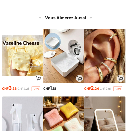
Vous Aimerez Aussi
3
1
2
CHF
,36
CHF
,18
CHF
,24
CHF4,35
CHF2,91
-22%
-23%