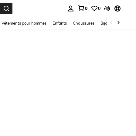
0
0
ouver. Press Enter to select.
Vêtements pour hommes
Enfants
Chaussures
Bijoux Et Accessoir