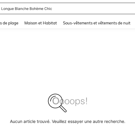
 Longue Blanche Bohème Chic
and down arrow keys to navigate search Dernière recherche and Rechercher et Tr
s de plage
Maison et Habitat
Sous-vêtements et vêtements de nuit
Aucun article trouvé. Veuillez essayer une autre recherche.