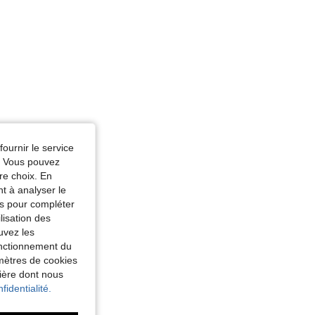
fournir le service
e. Vous pouvez
re choix. En
nt à analyser le
tés pour compléter
lisation des
uvez les
fonctionnement du
amètres de cookies
nière dont nous
fidentialité.