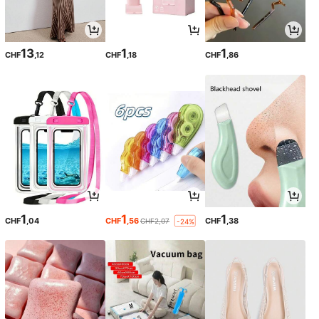
13
1
1
CHF
,12
CHF
,18
CHF
,86
1
1
1
CHF
,04
CHF
,56
CHF
,38
CHF2,07
-24%