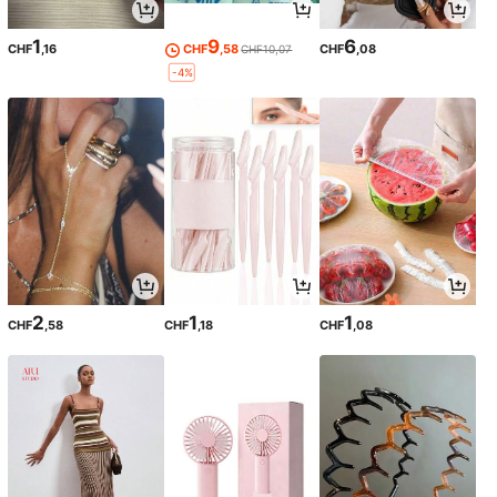
1
9
6
CHF
,16
CHF
,58
CHF
,08
CHF10,07
-4%
2
1
1
CHF
,58
CHF
,18
CHF
,08