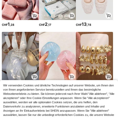
1
2
13
CHF
,28
CHF
,17
CHF
,78
12
1
2
Wir verwenden Cookies und ähnliche Technologien auf unserer Website, um Ihnen den
CHF
,37
CHF
,28
CHF
,71
von Ihnen angeforderten Service bereitzustellen und Ihnen das bestmögliche
Webseitenerlebnis zu bieten. Sie können jederzeit nach Ihrer Wahl "Alle ablehnen", "Alle
akzeptieren" oder Ihre Cookie-Einstellungen anpassen. Wenn Sie "Alle akzeptieren"
auswählen, werden wir alle optionalen Cookies setzen, die uns helfen, den
Datenverkehr zu analysieren, erweiterte Funktionen anzubieten und Inhalte und
Anzeigen an Ihr Einkaufserlebnis bei SHEIN anzupassen. Wenn Sie "Alle ablehnen"
auswählen, lassen Sie nur die unbedingt erforderlichen Cookies zu, die unsere Website