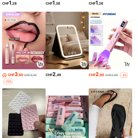
1
1
1
CHF
,28
CHF
,38
CHF
,26
3
2
2
CHF
,60
CHF
,49
CHF
,80
CHF4,00
CHF2,90
-3%
-10%