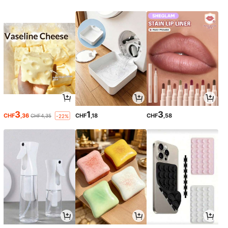
3
1
3
CHF
,36
CHF
,18
CHF
,58
CHF4,35
-22%