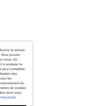
fournir le service
e. Vous pouvez
re choix. En
nt à analyser le
tés pour compléter
lisation des
uvez les
fonctionnement du
amètres de cookies
nière dont nous
fidentialité.