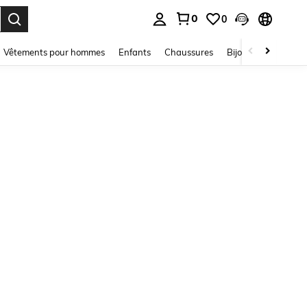
0
0
ouver. Press Enter to select.
Vêtements pour hommes
Enfants
Chaussures
Bijoux Et Accessoir