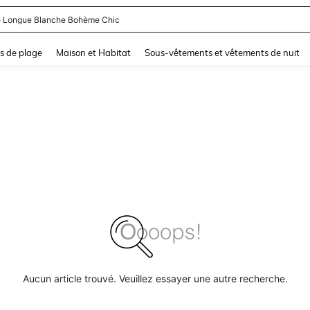
 Longue Blanche Bohème Chic
and down arrow keys to navigate search Dernière recherche and Rechercher et Tr
s de plage
Maison et Habitat
Sous-vêtements et vêtements de nuit
Aucun article trouvé. Veuillez essayer une autre recherche.