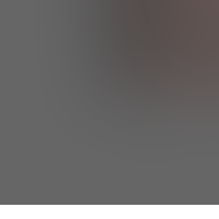
Ich stimme de
bestätige, dass
habe.
Ich möchte ge
Mail erhalten.
setzen kann, 