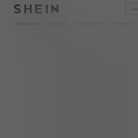
Jump
Use up 
Kategorien
Neuheiten
Damenbekleidung
Bademode