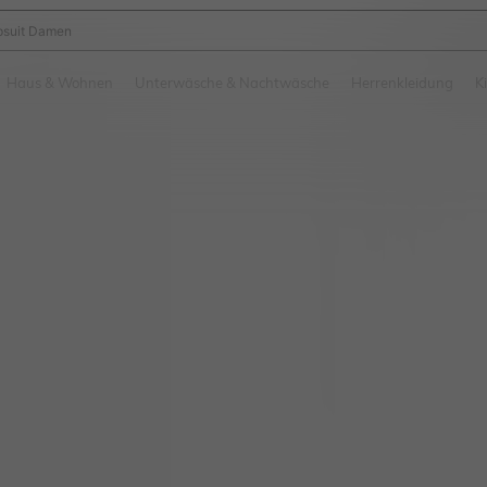
suit Damen
and down arrow keys to navigate search Zuletzt gesucht and Suche und Finde. Pr
Haus & Wohnen
Unterwäsche & Nachtwäsche
Herrenkleidung
K