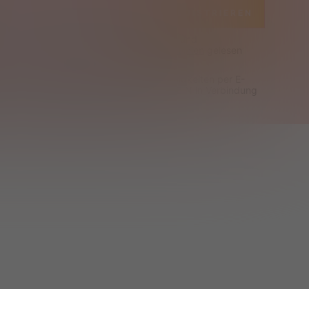
REGISTRIEREN
n 
Allgemeine Geschäftsbedingungen
 zu und 
 ich die 
Datenschutz- und Cookie-Richtlinien
 gelesen 
rne exklusive Angebote und SHEIN Neuigkeiten per E-
 Ich weiß, dass ich mich jederzeit mit SHEIN in Verbindung 
um den Newsletter abzubestellen.