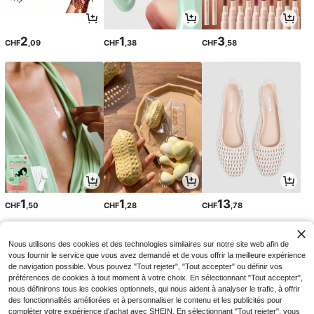
2
1
3
CHF
,09
CHF
,38
CHF
,58
1
1
13
CHF
,50
CHF
,28
CHF
,78
Nous utilisons des cookies et des technologies similaires sur notre site web afin de
vous fournir le service que vous avez demandé et de vous offrir la meilleure expérience
de navigation possible. Vous pouvez "Tout rejeter", "Tout accepter" ou définir vos
préférences de cookies à tout moment à votre choix. En sélectionnant "Tout accepter",
nous définirons tous les cookies optionnels, qui nous aident à analyser le trafic, à offrir
des fonctionnalités améliorées et à personnaliser le contenu et les publicités pour
compléter votre expérience d'achat avec SHEIN. En sélectionnant "Tout rejeter", vous