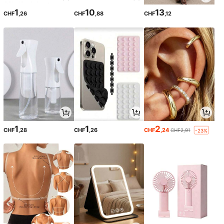
1
10
13
CHF
,26
CHF
,88
CHF
,12
1
1
2
CHF
,28
CHF
,26
CHF
,24
CHF2,91
-23%