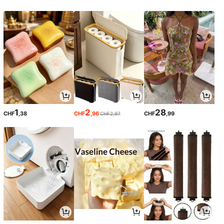
1
2
28
CHF
,38
CHF
,96
CHF
,99
CHF2,97