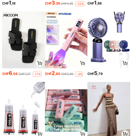
1
3
1
CHF
,18
CHF
,36
CHF
,98
CHF4,35
-22%
6
2
5
CHF
,06
CHF
,80
CHF
,79
CHF7,37
CHF2,90
-17%
-3%