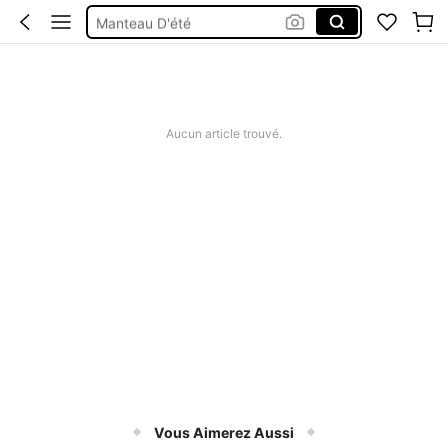
Manteau D'été
Haut Lin Femme
Robe New 2026
Tunique Coton Sans Manches
Aucun article trouvé.
Vous Aimerez Aussi