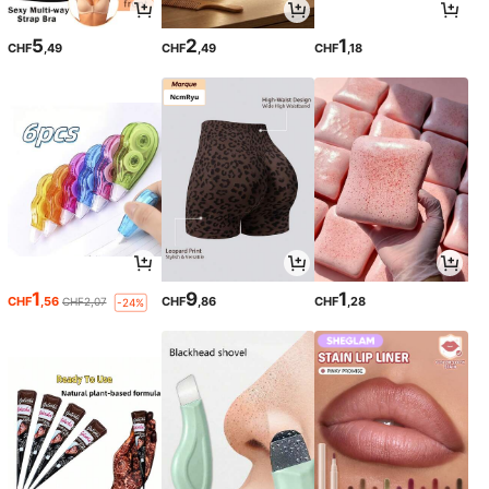
5
2
1
CHF
,49
CHF
,49
CHF
,18
1
9
1
CHF
,56
CHF
,86
CHF
,28
CHF2,07
-24%