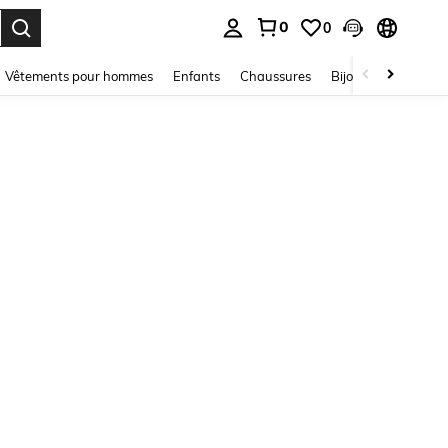
0
0
ouver. Press Enter to select.
Vêtements pour hommes
Enfants
Chaussures
Bijoux Et Accessoir