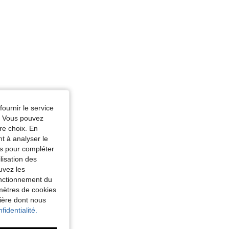
fournir le service
e. Vous pouvez
re choix. En
nt à analyser le
tés pour compléter
lisation des
uvez les
fonctionnement du
amètres de cookies
nière dont nous
fidentialité.