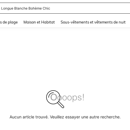
 Longue Blanche Bohème Chic
and down arrow keys to navigate search Dernière recherche and Rechercher et Tr
s de plage
Maison et Habitat
Sous-vêtements et vêtements de nuit
Aucun article trouvé. Veuillez essayer une autre recherche.