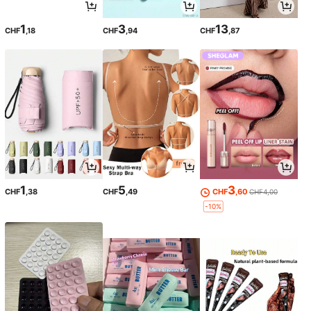
1
3
13
CHF
,18
CHF
,94
CHF
,87
1
5
3
CHF
,38
CHF
,49
CHF
,60
CHF4,00
-10%