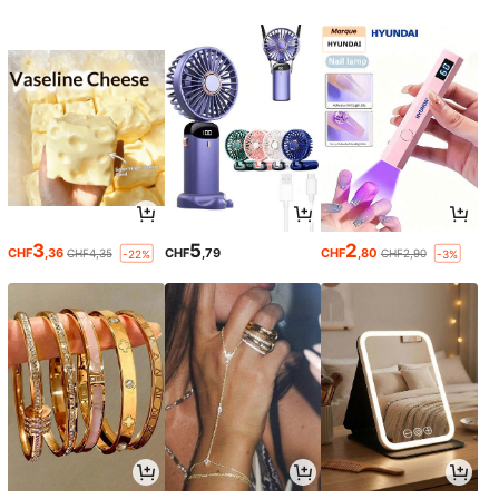
3
5
2
CHF
,36
CHF
,79
CHF
,80
CHF4,35
CHF2,90
-22%
-3%