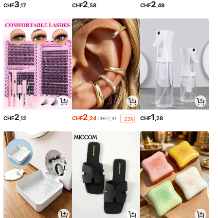
3
2
2
CHF
,17
CHF
,58
CHF
,49
2
2
1
CHF
,12
CHF
,24
CHF
,28
CHF2,91
-23%