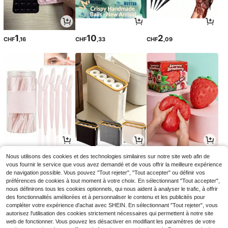
1
10
2
CHF
,16
CHF
,33
CHF
,09
1
2
3
Nous utilisons des cookies et des technologies similaires sur notre site web afin de
CHF
,18
CHF
,96
CHF
,88
CHF2,97
vous fournir le service que vous avez demandé et de vous offrir la meilleure expérience
de navigation possible. Vous pouvez "Tout rejeter", "Tout accepter" ou définir vos
préférences de cookies à tout moment à votre choix. En sélectionnant "Tout accepter",
nous définirons tous les cookies optionnels, qui nous aident à analyser le trafic, à offrir
des fonctionnalités améliorées et à personnaliser le contenu et les publicités pour
compléter votre expérience d'achat avec SHEIN. En sélectionnant "Tout rejeter", vous
autorisez l'utilisation des cookies strictement nécessaires qui permettent à notre site
web de fonctionner. Vous pouvez les désactiver en modifiant les paramètres de votre