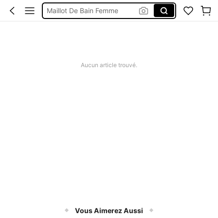
Maillot De Bain Femme
Robe Longue été
Maillot De Bain 2 Pieces
Robe
Aucun article trouvé.
Vous Aimerez Aussi