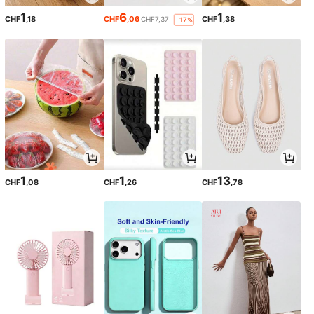
1
6
1
CHF
,18
CHF
,06
CHF
,38
CHF7,37
-17%
1
1
13
CHF
,08
CHF
,26
CHF
,78