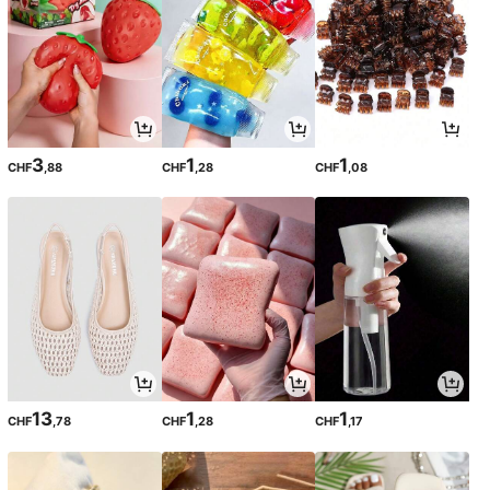
3
1
1
CHF
,88
CHF
,28
CHF
,08
13
1
1
CHF
,78
CHF
,28
CHF
,17