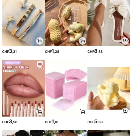
3
1
8
CHF
,31
CHF
,28
CHF
,88
3
1
5
CHF
,58
CHF
,18
CHF
,98