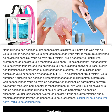
1
1
4
Nous utilisons des cookies et des technologies similaires sur notre site web afin de
CHF
,04
CHF
,28
CHF
,57
vous fournir le service que vous avez demandé et de vous offrir la meilleure expérience
de navigation possible. Vous pouvez "Tout rejeter", "Tout accepter" ou définir vos
préférences de cookies à tout moment à votre choix. En sélectionnant "Tout accepter",
nous définirons tous les cookies optionnels, qui nous aident à analyser le trafic, à offrir
des fonctionnalités améliorées et à personnaliser le contenu et les publicités pour
compléter votre expérience d'achat avec SHEIN. En sélectionnant "Tout rejeter", vous
autorisez l'utilisation des cookies strictement nécessaires qui permettent à notre site
web de fonctionner. Vous pouvez les désactiver en modifiant les paramètres de votre
navigateur, mais cela peut affecter le fonctionnement du site web. Pour en savoir plus
sur les cookies que nous utilisons et pour ajuster vos paramètres de cookies
optionnels, veuillez sélectionner "Gérer les cookies". Pour plus d'informations sur la
manière dont nous traitons les données que nous collectons,
cliquez ici pour consulter
notre Politique de confidentialité.
16
1
2
CHF
,26
CHF
,73
CHF
,95
Tout rejeter