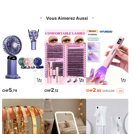
Vous Aimerez Aussi
5
2
2
CHF
,79
CHF
,12
CHF
,80
CHF2,90
-3%