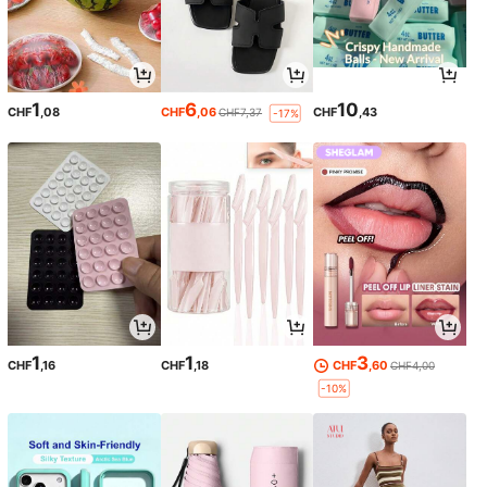
1
6
10
CHF
,08
CHF
,06
CHF
,43
CHF7,37
-17%
1
1
3
CHF
,16
CHF
,18
CHF
,60
CHF4,00
-10%