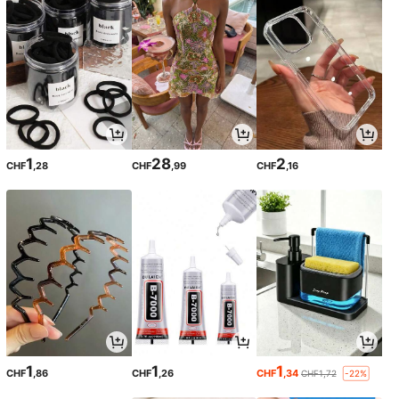
1
28
2
CHF
,28
CHF
,99
CHF
,16
1
1
1
CHF
,86
CHF
,26
CHF
,34
CHF1,72
-22%