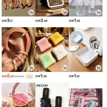
3
2
1
CHF
,17
CHF
,49
CHF
,28
2
1
1
CHF
,24
CHF
,38
CHF
,18
CHF2,91
-23%