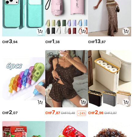
3
1
13
CHF
,94
CHF
,38
CHF
,87
2
7
2
CHF
,07
CHF
,87
CHF
,96
CHF10,49
CHF2,97
-24%