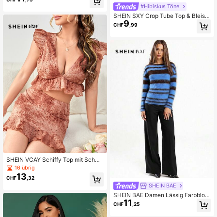
#Hibiskus Töne
SHEIN SXY Crop Tube Top & Bleistif
9
trock
CHF
,99
SHEIN VCAY Schiffy Top mit Schme
tterlingsärmeln und Rock Set
16 übrig
13
CHF
,32
SHEIN BAE
SHEIN BAE Damen Lässig Farbbloc
11
k gestreifter Pullover, Herbst, Winte
CHF
,25
r, Damen Winter, Herbst für Damen,
Halloween, Damen Halloween Kost