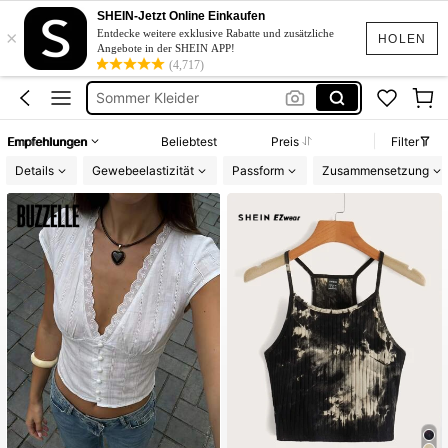
Bikini
SHEIN-Jetzt Online Einkaufen
×
Kleider
Entdecke weitere exklusive Rabatte und zusätzliche
HOLEN
Angebote in der SHEIN APP!
Sommer Kleider
(4,717)
Zwei Teiler Damen
Sommerkleider Für Damen
Empfehlungen
Beliebtest
Preis
Filter
Bikini
Details
Gewebeelastizität
Passform
Zusammensetzung