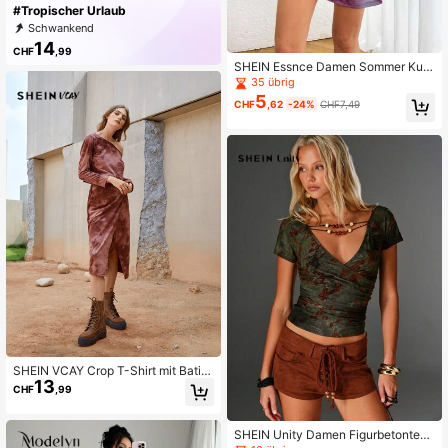
#Tropischer Urlaub
Schwankend
14
CHF
,99
SHEIN Essnce Damen Sommer Kurz
arm Tie Dye Rundhals Casual T-shi
35 übrig
rt Kleid
5
CHF
,62
-24%
CHF7,49
SHEIN VCAY Crop T-Shirt mit Batik
13
& Wickelrock
CHF
,99
SHEIN Unity Damen Figurbetontes