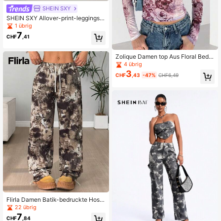
SHEIN SXY
SHEIN SXY Allover-print-leggings
Mit Ausgeschnittener Taille
1 übrig
7
CHF
,41
Zolique Damen top Aus Floral Bedru
cktem Mesh
4 übrig
3
CHF
,43
-47%
CHF6,49
Flirla Damen Batik-bedruckte Hose
mit Zugband Taille und weitem Bei
22 übrig
n, locker sitzend
7
CHF
,84