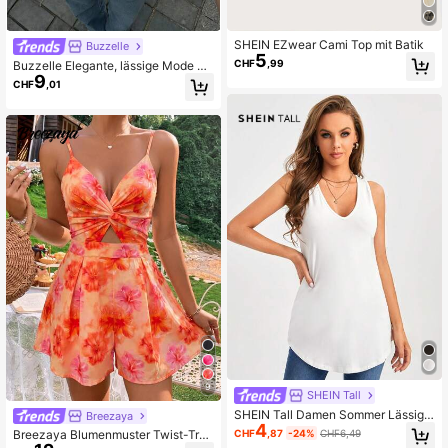
SHEIN EZwear Cami Top mit Batik
Buzzelle
5
CHF
,99
Buzzelle Elegante, lässige Mode Da
9
men Bluse mit transparentem, tiefe
CHF
,01
m V-Ausschnitt - Knopfleiste vorne,
Spitzeneinsätze, tiefer V-Ausschnit
t, Jacquard-Gewebe, leicht transpa
rent
9
SHEIN Tall
SHEIN Tall Damen Sommer Lässig E
Breezaya
4
infarbiges Weißes Trägertop, Große
CHF
,87
-24%
CHF6,49
Breezaya Blumenmuster Twist-Trä
Frauen