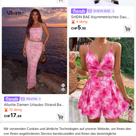
SHEIN BAE
SHEIN BAE Asymmetrisches Saum
Trägerloses Jeans Top
4 übrig
5
CHF
,50
Allurite
Allurite Damen Urlaubs-Strand Bati
k-Muster Trägertop und Rock 2-teili
10 übrig
ges Set
17
CHF
,49
9
Allurite
Wir verwenden Cookies und ähnliche Technologien auf unserer Website, um Ihnen den
von Ihnen angeforderten Service bereitzustellen und Ihnen das bestmögliche
Allurite Damen Camisole-Romper m