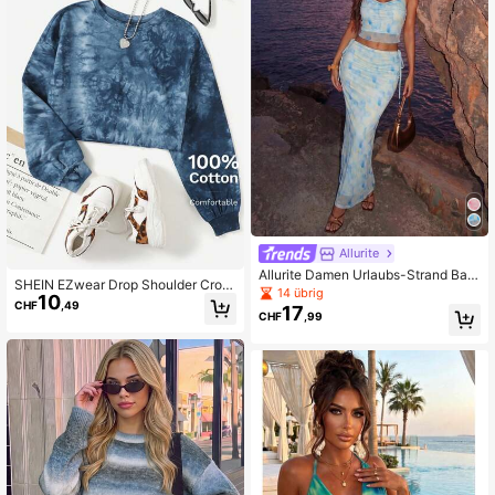
Allurite
Allurite Damen Urlaubs-Strand Bati
SHEIN EZwear Drop Shoulder Crop
k-Muster Trägertop und Rock 2-teili
14 übrig
10
T-Shirt mit Batik
ges Set
CHF
,49
17
CHF
,99